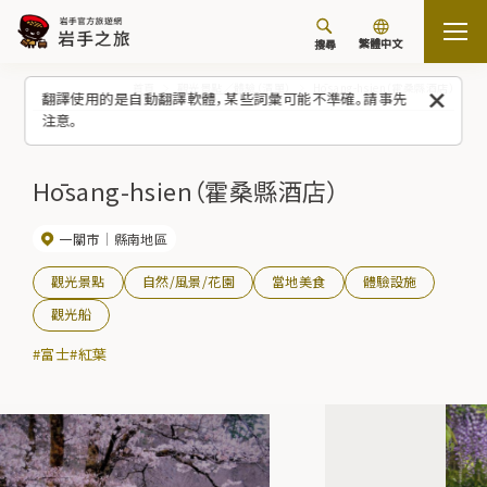
繁體中文
搜尋
首頁
觀光景點／體驗（清單）
Hōsang-hsien（霍桑縣酒店）
翻譯使用的是自動翻譯軟體，某些詞彙可能不準確。請事先
注意。
Hōsang-hsien（霍桑縣酒店）
一關市
縣南地區
觀光景點
自然/風景/花園
當地美食
體驗設施
觀光船
#富士
#紅葉