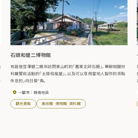
石頭和健二博物館
法
有啟發宮澤健二晚年訪問東山町的「舊東北碎石廠」，舉辦相關材
料展覽和活動的「太陽和風屋」，以及可以享用當地人製作的茶點
休息的」向日葵“角。
）
一關市
縣南地區
觀光景點
美術館·博物館·資料館