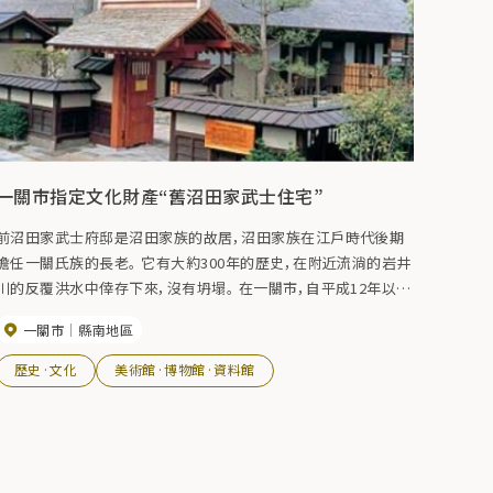
一關市指定文化財產“舊沼田家武士住宅”
前沼田家武士府邸是沼田家族的故居，沼田家族在江戶時代後期
擔任一關氏族的長老。 它有大約300年的歷史，在附近流淌的岩井
川的反覆洪水中倖存下來，沒有坍塌。 在一關市，自平成12年以
來，我們一直在修復建築物並改善環境，這座作為高級武士遺物在
一關市
縣南地區
縣內最好的房屋之一，自4月15日起向公眾開放。
歷史·文化
美術館·博物館·資料館