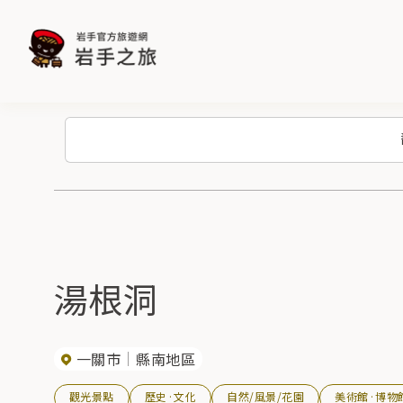
湯根洞
一關市
縣南地區
觀光景點
歷史·文化
自然/風景/花園
美術館·博物