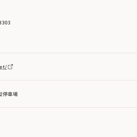
3303
3
et/
型停車場