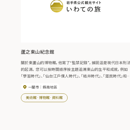
蘆之東山紀念館
關於東蘆山的博物館，他寫了“監禁記錄”，據說這是現代日本刑
的起源。 您可以按時間順序按主題追溯東山的生平和成就，例如
「學習時代」、「仙台江戶僕人時代」、「結井時代」、「澀民時代」和
「欽佩東山的人」。 除了展出他的《獄中紀事》一書的原件（複製品
一關市
縣南地區
和元老院版外，還展出了許多資料，如遺稿《依依遺囑》、上層演
說、上層檔的官方檔和日記。
美術館·博物館·資料館