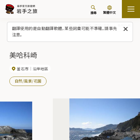
繁體中文
搜尋
首頁
觀光景點／體驗（清單）
美哈科崎
翻譯使用的是自動翻譯軟體，某些詞彙可能不準確。請事先
注意。
美哈科崎
釜石市
沿岸地區
自然/風景/花園