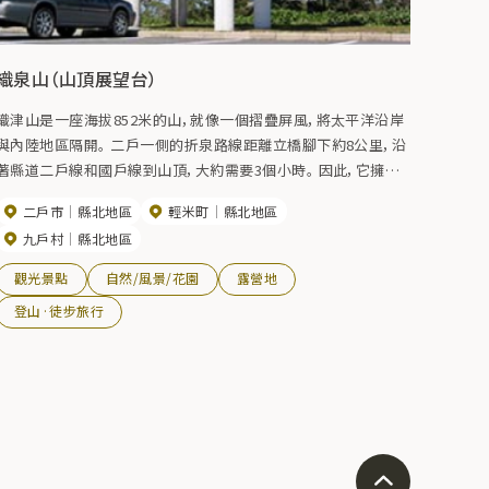
織泉山（山頂展望台）
織津山是一座海拔852米的山，就像一個摺疊屏風，將太平洋沿岸
與內陸地區隔開。 二戶一側的折泉路線距離立橋腳下約8公里，沿
著縣道二戶線和國戶線到山頂，大約需要3個小時。 因此，它擁有
360度全景，可以欣賞到八戶海和太平洋日出的景色。 此外，由於
二戶市
縣北地區
輕米町
縣北地區
沿海和內陸地區之間的溫差很大，經常會出現雲海，從天文臺可以
九戶村
縣北地區
看到漂浮在雲海中的岩手山。 【期間】5月~11月
觀光景點
自然/風景/花園
露營地
登山·徒步旅行