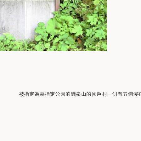
被指定為縣指定公園的織泉山的國戶村一側有五個瀑布