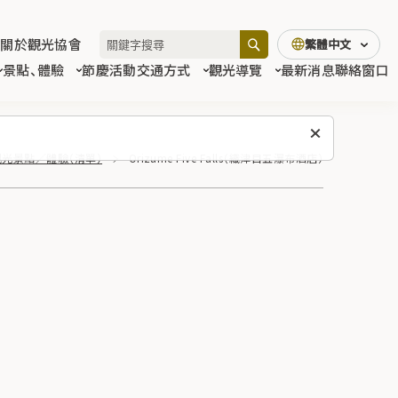
關於觀光協會
繁體中文
景點、體驗
節慶活動
交通方式
觀光導覽
最新消息
聯絡窗口
觀光景點／體驗（清單）
Orizume Five Falls（織津目五瀑布酒店）