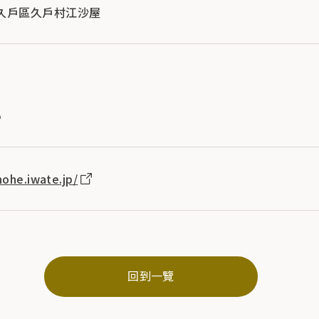
手縣久戶區久戶村江沙屋
5
nohe.iwate.jp/
回到一覽