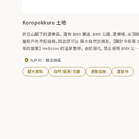
Koropokkuru 土地
折豆山腳下的遊樂區。 還有 BMX 賽道、BMX 公園、遊樂場、尖頂樹
屋和戶外烹飪設施，因此您可以 與大自然交朋友。 【關於令和第 5
年的營業】 Hellston 的溫泉暫停。 由於惡化，禁止使用 BMX 公
園。 樹屋和帳篷營地已關閉。
九戶村
縣北地區
觀光景點
自然/風景/花園
運動設施
露營地