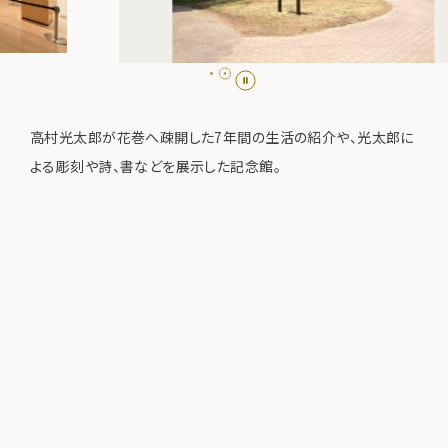
高村光太郎が花巻へ疎開した7年間の生活の紹介や、光太郎に
よる彫刻や詩、書などを展示した記念館。