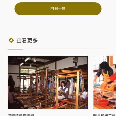
回到一覽
查看更多
咲織遺產博物館
鳴島和紙工藝