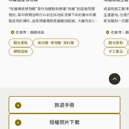
“咲織傳統博物館”是作為體驗和傳播“咲織”的設施而開
成島和紙工藝博
發的，其中將明治時代以前在該地區流傳下來的舊布料撕
生產基地，也是
裂並用於緯紗，並使用織機將其編織成經線。 大樓內有13
紙有關的一切都
台織機，即使是初學者也可以在接受指導的同時輕鬆享受
來流傳下來的和
花卷市
縣南地區
花卷市
縣
織造體驗，並且他們還展示和銷售saki編織產品。
還可以觀察造紙
觀光景點
美術館·博物館·資料館
觀光景點
體驗設施
手工藝品
旅遊手冊
授權照片下載