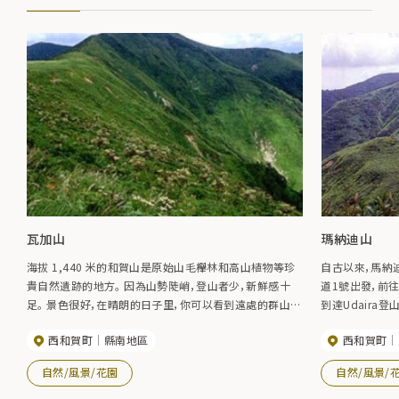
瓦加山
瑪納迪山
海拔 1,440 米的和賀山是原始山毛櫸林和高山植物等珍
自古以來，馬納
貴自然遺跡的地方。 因為山勢陡峭，登山者少，新鮮感十
道1號出發，前
足。 景色很好，在晴朗的日子里，你可以看到遠處的群山。
到達Udaira
光是看著瓦加河源頭清澈見底的水流，就撫慰了我的心。
間，如果沿著河
西和賀町
縣南地區
西和賀町
與樹木和諧相處，
自然/風景/花園
自然/風景/