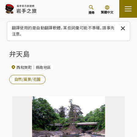
繁體中文
搜尋
首頁
觀光景點／體驗（清單）
弁天島
翻譯使用的是自動翻譯軟體，某些詞彙可能不準確。請事先
注意。
弁天島
西和賀町
縣南地區
自然/風景/花園