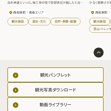
白木峠道といった。後三年の役で安部貞任が越したと古書
少なく新鮮さが
にも記され、藩政時代に雪害で命を落とした人の供養塔が
遠くまで連山が
西和賀町
県南エリア
西和賀町
建っている。今はハイキングコースになっており、遊歩道の
の透きとおった
まわりには椿や水芭蕉の群生が見られる。
観光施設
歴史・文化
自然・景勝・庭園
観光施設
登山・トレッ
観光パンフレット
観光写真ダウンロード
動画ライブラリー