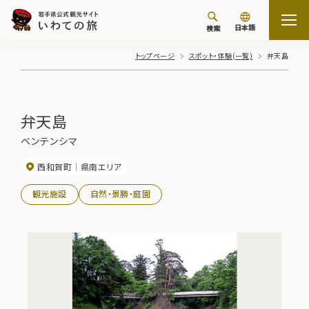
日本語
検索
トップページ
スポット・体験(一覧)
弁天島
弁天島
ベンテンシマ
西和賀町
県南エリア
観光施設
自然・景勝・庭園