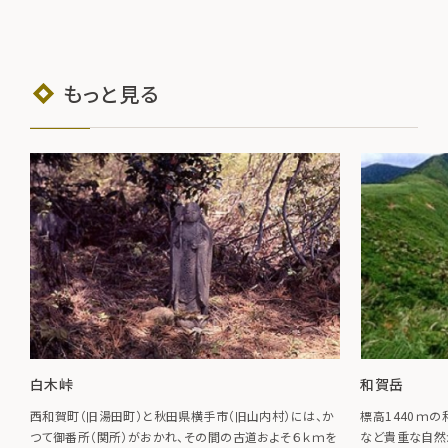
もっと見る
白木峠
和賀岳
西和賀町（旧湯田町）と秋田県横手市（旧山内村）には、か
標高1440ｍ
つて御番所（関所）がおかれ、その間の古道およそ６ｋｍを
など貴重な自然