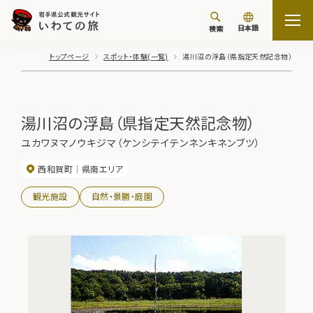
日本語
検索
トップページ
スポット・体験(一覧)
湯川沼の浮島（県指定天然記念物）
湯川沼の浮島（県指定天然記念物）
ユカワヌマノウキジマ（ケンシテイテンネンキネンブツ）
西和賀町
県南エリア
観光施設
自然・景勝・庭園