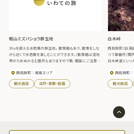
蛭山ミズバショウ群生地
白木峠
3haを超える水芭蕉の群生地。 散策路もあり、散策をしな
西和賀町（旧湯
がら近くで水芭蕉を楽しむことができます。（散策路は湿地
つて御番所（関
帯のためぬかるむ箇所もありますので靴・服装にご注意く
白木峠道といっ
ださい。） 私有地のため、見学の際にはマナーを守って鑑
にも記され、藩
西和賀町
県南エリア
西和賀町
賞してください。 例年の見頃・・・4月下旬～5月上旬
建っている。今
まわりには椿や
観光施設
自然・景勝・庭園
観光施設