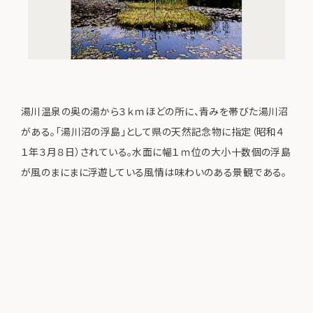
湯川温泉の奥の湯から３ｋｍほどの所に、青みを帯びた湯川沼
がある。「湯川沼の浮島」として県の天然記念物に指定（昭和４
１年３月８日）されている。水面に幅１ｍ位の大小十数個の浮島
が風のまにまに浮遊している風情は味わいのある景観である。