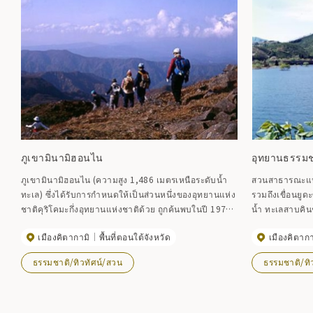
ภูเขามินามิฮอนไน
อุทยานธรรมชา
ภูเขามินามิฮอนไน (ความสูง 1,486 เมตรเหนือระดับน้ำ
สวนสาธารณะแห่ง
ทะเล) ซึ่งได้รับการกำหนดให้เป็นส่วนหนึ่งของอุทยานแห่ง
รวมถึงเขื่อนยูด
ชาติคุริโคมะกึ่งอุทยานแห่งชาติด้วย ถูกค้นพบในปี 1978
น้ำ ทะเลสาบคินช
ว่าเป็นภูเขาที่ไม่ได้อยู่บนแผนที่ใดๆ และในปี 1981 ผู้เขียน
ทะเลสาบคินชูเป็น
เมืองคิตากามิ
พื้นที่ตอนใต้จังหวัด
เมืองคิตากา
ฟุมิฮิโกะ นาคัตสึ ได้สร้างภูเขาลูกนี้ขึ้นมาเป็นธีมของเขา
จังหวัด และในช
เขาได้รับการยอมรับในระดับชาติหลังจากเขียน ``ทราย
สะท้อนให้เห็น
ธรรมชาติ/ทิวทัศน์/สวน
ธรรมชาติ/ทิ
ดูดทองคำ'' ซึ่งได้รับรางวัลเอโดกาวะ รันโป ครั้งที่ 28 พืช
ดินหมายเลข 107
หายากยังปลูกอยู่ที่นั่น เช่น กะหล่ำปลีสกั๊งค์ ริวคินกะ ผัก
เวลาที่ดีที่สุดใ
ปลูกจีน และโกลเด้นร็อดที่บานสะพรั่งในพื้นที่ชุ่มน้ำครึ่ง
ปลายเดือนตุลา
ทางขึ้นไปบนภูเขา จากยอดเขา คุณสามารถเห็นภูเขาอิวา