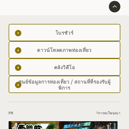
เตะทางทิศเหนือ ภูเขาฮายาชิเนะทางทิศตะวันออก ภูเขาอุ
ชิกาตะฝั่งตรงข้าม ภูเขาโจไกทางทิศตะวันตก และยอด
เขาสีขาวของภูเขากัสซังซึ่งอยู่ไกลออกไปทางใต้ การเปิด
ภูเขาในปลายเดือนมิถุนายน
โบรชัวร์
ดาวน์โหลดภาพท่องเที่ยว
คลังวิดีโอ
ศูนย์ข้อมูลการท่องเที่ยว / สถานที่ที่รองรับผู้
พิการ
PR
การลงโฆษณา