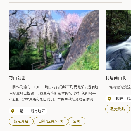
刁山公園
利達爾山澗
一關作為擁有 30,000 塊田村石的城下町而繁榮。 這個地
一條清澈的溪流
區的遺跡已經留下，並且有許多前輩的紀念碑，例如高平
一關市
縣
小五郎，野村淳馬和永田義典。 作為春秋紅葉櫻花的著名
景點，它作為家庭可以散步的公園而受到市民的歡迎。 它
觀光景點
一關市
縣南地區
將在櫻花盛開期間被點亮。
觀光景點
自然/風景/花園
公園