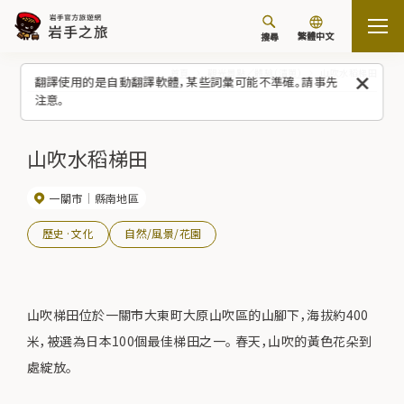
繁體中文
搜尋
首頁
觀光景點／體驗（清單）
山吹水稻梯田
翻譯使用的是自動翻譯軟體，某些詞彙可能不準確。請事先
注意。
山吹水稻梯田
一關市
縣南地區
歷史·文化
自然/風景/花園
山吹梯田位於一關市大東町大原山吹區的山腳下，海拔約400
米，被選為日本100個最佳梯田之一。 春天，山吹的黃色花朵到
處綻放。