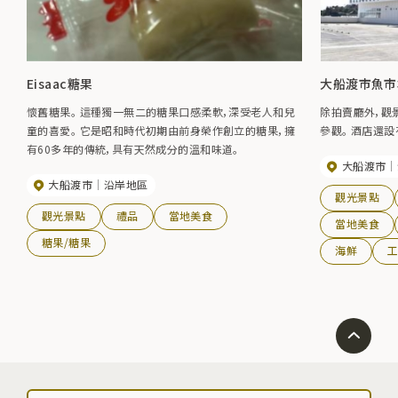
Eisaac糖果
大船渡市魚市
懷舊糖果。 這種獨一無二的糖果口感柔軟，深受老人和兒
除拍賣廳外，觀
童的喜愛。 它是昭和時代初期由前身榮作創立的糖果，擁
參觀。 酒店還
有60多年的傳統，具有天然成分的溫和味道。
大船渡市
大船渡市
沿岸地區
觀光景點
觀光景點
禮品
當地美食
當地美食
糖果/糖果
海鮮