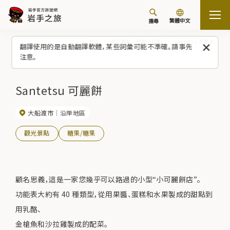
繁體中文
搜尋
首頁
觀光景點／體驗（清單）
Santetsu 可麗餅
翻譯使用的是自動翻譯軟體，某些詞彙可能不準確。請事先
注意。
Santetsu 可麗餅
大船渡市
沿岸地區
觀光景點
糖果/糖果
顧名思義，這是一家您幾乎可以路過的小型“小可麗餅店”。
功能表大約有 40 種類型，從用果醬、蛋糕和水果製成的甜點到
用乳酪、
金槍魚和沙拉雞製成的配菜。