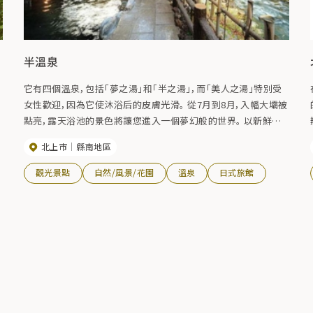
半溫泉
它有四個溫泉，包括「夢之湯」和「半之湯」，而「美人之湯」特別受
女性歡迎，因為它使沐浴后的皮膚光滑。 從7月到8月，入幡大壩被
點亮，露天浴池的景色將讓您進入一個夢幻般的世界。 以新鮮的
鰻魚和河魚菜餚為主，春天可以吃野菜，秋天可以吃蘑菇菜。
北上市
縣南地區
紀
觀光景點
自然/風景/花園
溫泉
日式旅館