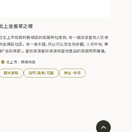
北上坐善草之裡
在北上市和賀町藤根區的稻葉神社東側，有一個深受當地人珍視
的坐禪莊社區。 有一條木路，所以可以安全地參觀。 3 月中旬，舉
辦「坐前草節」，當地表演藝術表演和當地產品的直銷熙熙攘攘。
北上市
縣南地區
觀光景點
自然/風景/花園
神社·寺院