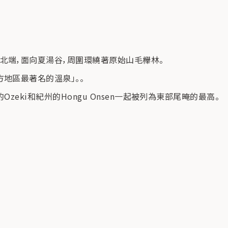
北端，面向夏湯谷，周圍環繞著原始山毛櫸林。
地區最著名的溫泉」。。
Ozeki和紀州的Hongu Onsen一起被列為東部尾晻的最高。