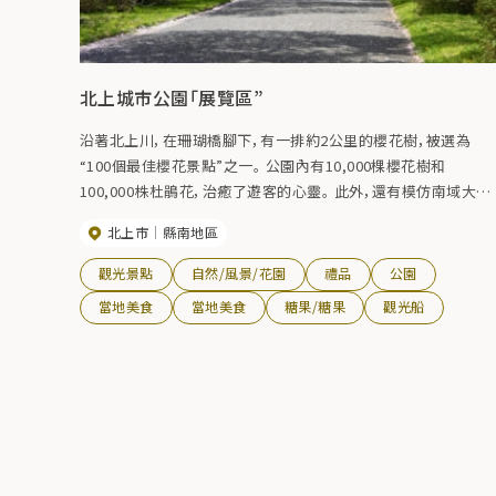
北上城市公園「展覽區”
沿著北上川，在珊瑚橋腳下，有一排約2公里的櫻花樹，被選為
“100個最佳櫻花景點”之一。 公園內有10,000棵櫻花樹和
100,000株杜鵑花，治癒了遊客的心靈。 此外，還有模仿南域大米
倉庫的休息室，在北上川入海口修復的南域大型帆船北上洋國之
北上市
縣南地區
歌的紀念碑，搬遷和修復了29座古民居、商人房屋和武士住宅等
29座歷史建築的“陸之國民俗村”，佐藤八郎紀念館，利良山光戶
觀光景點
自然/風景/花園
禮品
公園
念館，長廊和自行車道，全年都可以欣賞。
當地美食
當地美食
糖果/糖果
觀光船