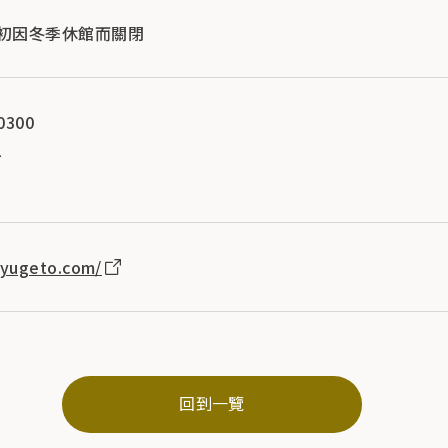
月初因冬季休館而關閉
0300
2
）
oyugeto.com/
回到一覽