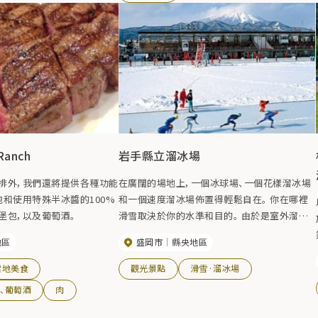
Ranch
岩手縣立溜冰場
排外，我們還將提供各種功能
在廣闊的場地上，一個冰球場、一個花樣溜冰場
包和使用特殊半冰醬的100%
和一個速度溜冰場佈置得輕鬆自在。 你在哪裡
堡包，以及葡萄酒。
滑雪取決於你的水準和目的。 由於是室外溜冰
場，因此可以很好地防寒。
地區
盛岡市
縣央地區
當地美食
觀光景點
滑雪·溜冰場
、葡萄酒
肉