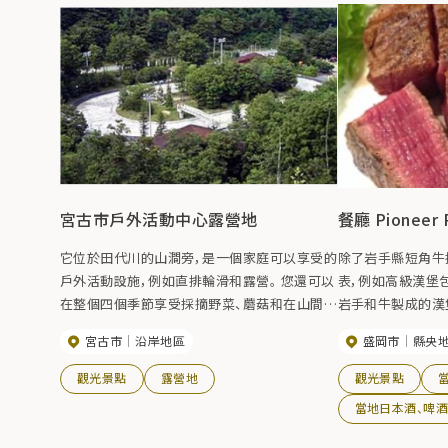
宮古市戶外活動中心露營地
餐廳 Pioneer 
它位於田代川的山澗旁，是一個家庭可以享受的
除了岩手縣短角牛
戶外活動設施，例如直排輪滑和露營。 您還可以
表，例如高級漢堡
在整個四個季節享受採摘野菜、蘑菇和在山間溪
岩手和牛製成的漢
流中釣魚的樂趣。 有廚房、衛生間和火圈。 宮古
宮古市
沿岸地區
盛岡市
縣央
市教育委員會終身學習課電話：0193-62-2111
觀光景點
露營地
觀光景點
當地日本酒、啤酒