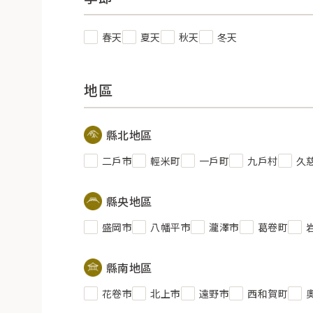
春天
夏天
秋天
冬天
地區
縣北地區
二戶市
輕米町
一戶町
九戶村
久
縣央地區
盛岡市
八幡平市
瀧澤市
葛卷町
縣南地區
花卷市
北上市
遠野市
西和賀町