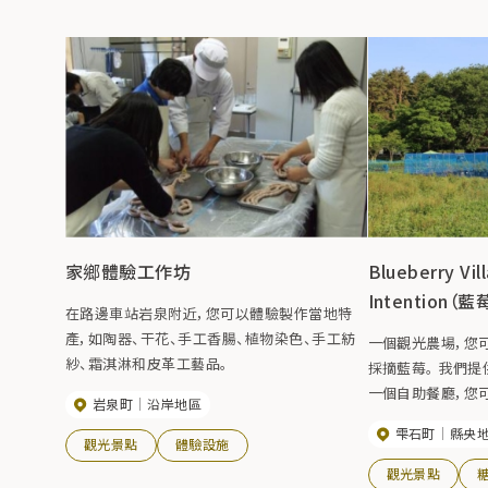
家鄉體驗工作坊
Blueberry Vil
Intention
在路邊車站岩泉附近，您可以體驗製作當地特
產，如陶器、干花、手工香腸、植物染色、手工紡
一個觀光農場，您
紗、霜淇淋和皮革工藝品。
採摘藍莓。 我們提供
一個自助餐廳，您
岩泉町
沿岸地區
點功能表，使其成
雫石町
縣央
放鬆身心的美妙空間。 【2023年開業】
觀光景點
體驗設施
（週一）~9月上旬（
觀光景點