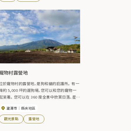
寵物村露營地
位於寵物村的露營地，是狗和貓的庇護所。 有一
條約 5,000 坪的遛狗場，您可以和您的寵物一
呆著。 您可以在 360 度全景中欣賞日落、星
空、月亮、冉冉升起的太陽和岩手山。 餐廳設有
瀧澤市
縣央地區
正宗的石爐披薩工作坊“TSUMORI”，您還可以
在那裡享用正宗的羅馬披薩。 （週六和周日 11：
觀光景點
露營地
00~17：00 開放）