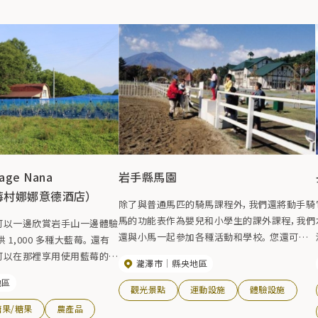
lage Nana
岩手縣馬園
（藍莓村娜娜意德酒店）
除了與普通馬匹的騎馬課程外，我們還將動手騎
馬的功能表作為嬰兒和小學生的課外課程，我們
可以一邊欣賞岩手山一邊體驗
還與小馬一起參加各種活動和學校。 您還可以
 1,000 多種大藍莓。 還有
騎馬穿越隔壁的森林公園。 公園內還有草地廣
可以在那裡享用使用藍莓的甜
瀧澤市
縣央地區
場和遊樂場設備，因此您可以享受散步的樂趣。
為您可以在享受大自然的同時
地區
7月3日
觀光景點
運動設施
體驗設施
暫定）
糖果/糖果
農產品