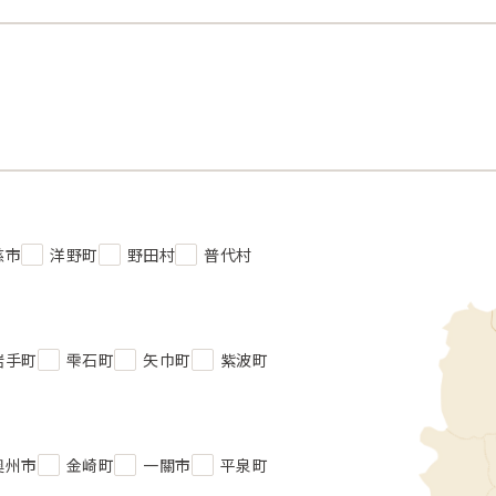
慈市
洋野町
野田村
普代村
岩手町
雫石町
矢巾町
紫波町
奧州市
金崎町
一關市
平泉町