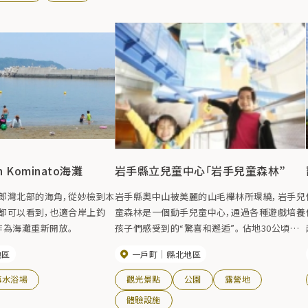
an Kominato海灘
岩手縣立兒童中心「岩手兒童森林”
郎灣北部的海角，從妙檢到本
岩手縣奧中山被美麗的山毛櫸林所環繞，岩手兒
都可以看到，也適合岸上釣
童森林是一個動手兒童中心，通過各種遊戲培養
9 年作為海灘重新開放。
孩子們感受到的“驚喜和邂逅”。 佔地30公頃的
起
場地設有圓錐形的“Hello House”和“Go-Go
地區
一戶町
縣北地區
House”等室內設施，以及全天候的篝火和戶外
設施，兒童和成人都可以在這裡放鬆身心，享受
海水浴場
觀光景點
公園
露營地
輕鬆的時光。 此外，它還可用於住宿、會議、培訓
體驗設施
等。