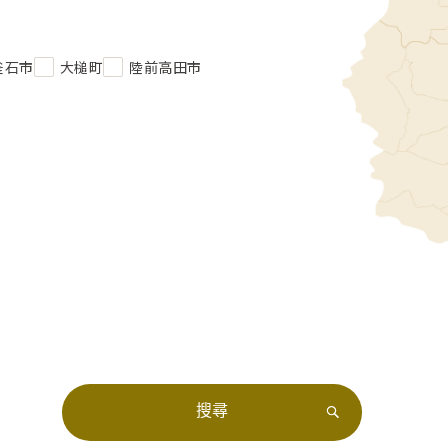
釜石市
大槌町
陸前高田市