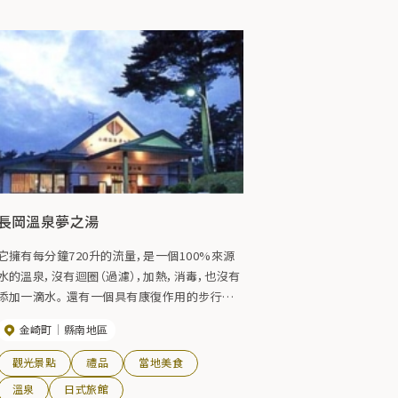
長岡溫泉夢之湯
它擁有每分鐘720升的流量，是一個100%來源
水的溫泉，沒有迴圈（過濾），加熱，消毒，也沒有
添加一滴水。 還有一個具有康復作用的步行浴
池。 毗鄰栗駒高爾夫俱樂部。
金崎町
縣南地區
觀光景點
禮品
當地美食
溫泉
日式旅館