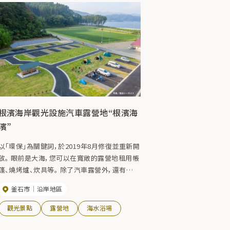
根濱海岸觀光設施汽車露營地“根濱海
濱”
以「環保」為關鍵詞，於2019年8月修復並重新開
放。 眼前是大海，您可以在寬敞的露營地租用帳
篷、燒烤爐、炊具等。 除了汽車露營外，還有
SUP、海上皮划艇、浮潛等多種體驗專案，從大
釜石市
沿岸地區
人到小孩，每個人都可以享受到。
觀光景點
露營地
海水浴場