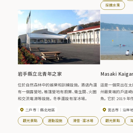
採摘水果
岩手縣立北青年之家
Masaki Kaig
位於自然森林中的娛樂和訓練設施。 酒店內還
這是一個突出在太
有一個露營地，帳篷營地有廚房、衛生間、火圈
州最東端的戶道崎
和交流電源等設施。 冬季還設有溜冰場。
魚。 它於 201
二戶市
縣北地區
宮古市
沿岸
觀光景點
運動設施
滑雪·溜冰場
觀光景點