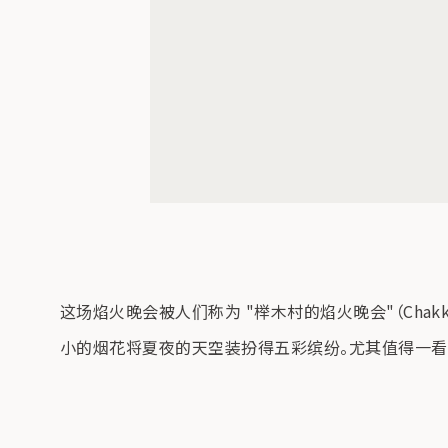
这场焰火晚会被人们称为 "榉木村的焰火晚会"（Chakkoi-mu
小的烟花将夏夜的天空装扮得五彩缤纷。尤其值得一看的