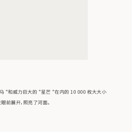
尺大马 "和威力巨大的 "星芒 "在内的 10 000 枚大大小
在眼前展开，照亮了河面。