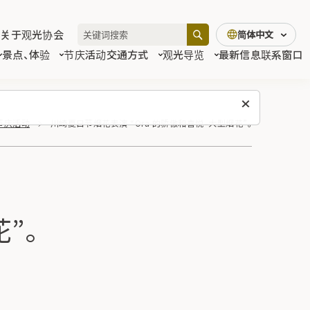
关于观光协会
简体中文
景点、体验
节庆活动
交通方式
观光导览
最新信息
联系窗口
节庆活动
川崎夏日节烟花表演 “Ora 的骄傲和喜悦–大型烟花”。
”。