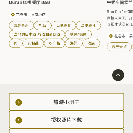
Murali 咖啡餐厅 B&B
牛奶车间盂兰
Bon Dia "在葡
花卷市
县南地区
直接来自工厂，
与细冰块混合，
观光景点
礼品
当地美食
当地美食
外，还可提供使用 
当地的日本酒、啤酒和葡萄酒
糖果/糖果
花卷市
县
肉
乳制品
农产品
海鲜
酒店
观光景点
旅游小册子
授权照片下载