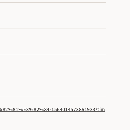
82%81%E3%82%84-1564014573861933/tim