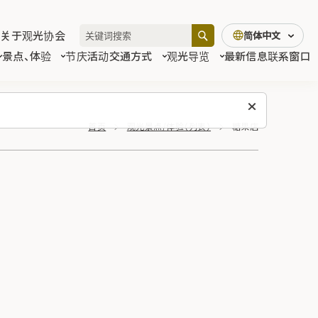
关于观光协会
简体中文
景点、体验
节庆活动
交通方式
观光导览
最新信息
联系窗口
首页
观光景点/体验（列表）
糖果店