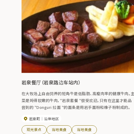
岩泉餐厅（岩泉路边车站内）
在大牧场上自由饲养的短角牛是低脂肪、高瘦肉率的健康牛肉。
菜是炖得软嫩的牛肉，"岩泉套餐 "很受欢迎。只有在这里才能品
尝到的 "Donguri 拉面 "的面条是用岩手面粉和橡子粉制成的。
岩泉町
沿岸地区
观光景点
当地美食
当地美食