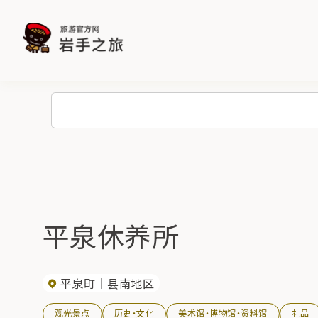
平泉休养所
平泉町
县南地区
观光景点
历史・文化
美术馆・博物馆・资料馆
礼品