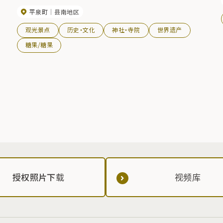
伟寺院群，共有 40 座殿堂和塔楼以及 500 间僧舍，被誉为日本独
平泉町
县南地区
一无二的修行地之一。 虽然当时的寺庙建筑在多次灾害中不幸毁
于火灾，但以大泉池为中心的净土庭园和平安时代的寺庙建筑遗
观光景点
历史・文化
神社・寺院
世界遗产
迹保存得几乎完好，被国家指定为特别历史遗迹和特别名胜。
糖果/糖果
授权照片下载
视频库