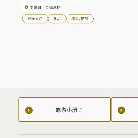
平泉町
县南地区
观光景点
礼品
糖果/糖果
旅游小册子