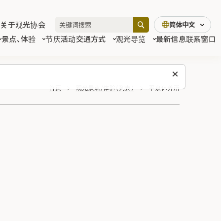
关于观光协会
简体中文
景点、体验
节庆活动
交通方式
观光导览
最新信息
联系窗口
首页
观光景点/体验（列表）
平泉休养所