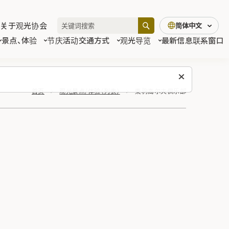
关于观光协会
简体中文
景点、体验
节庆活动
交通方式
观光导览
最新信息
联系窗口
首页
观光景点/体验（列表）
栗驹高尔夫俱乐部