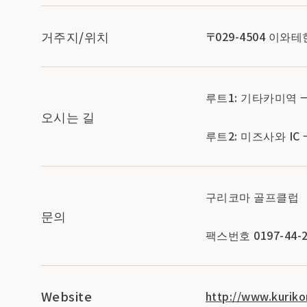
거주지/위치
〒029-4504 이
루트1: 기타카미역 
오시는 길
루트2: 미즈사와 IC
구리코마 골프클럽
문의
팩스번호 0197-44-2
Website
http://www.kuriko