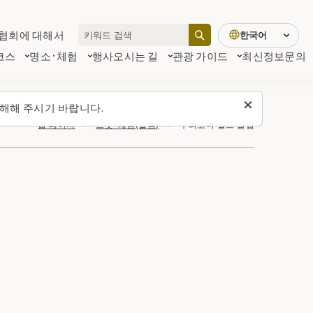
협회에 대해서
한국어
코스
명소·체험
행사
오시는 길
관광 가이드
최신정보
문의
해해 주시기 바랍니다.
탑 페이지
스폿・체험(일람)
쿠리코마 골프 클럽