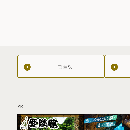
팜플렛
PR