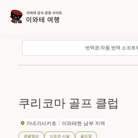
번역은 자동 번역 소프트
쿠리코마 골프 클럽
가네가사키초
이와테현 남부 지역
관광명소
스포츠 시설
골프장