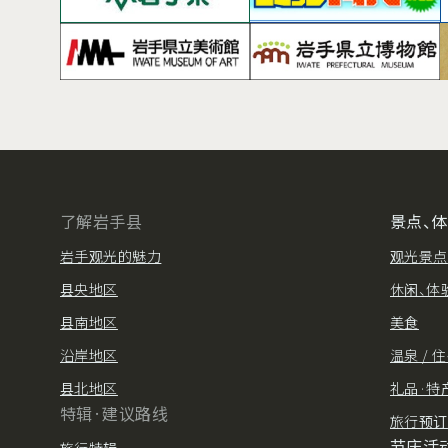
了解岩手县
景点、
岩手观光的魅力
观光景点
县央地区
休闲、体
县南地区
美食
沿岸地区
温泉 / 
县北地区
礼品·特
特辑·建议路线
旅行预订
节庆活