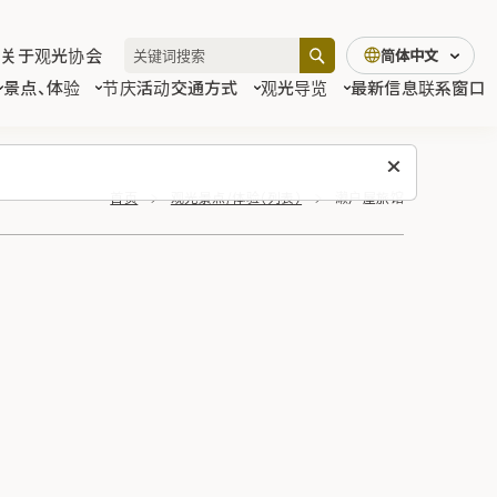
关于观光协会
简体中文
景点、体验
节庆活动
交通方式
观光导览
最新信息
联系窗口
首页
观光景点/体验（列表）
濑户屋旅馆