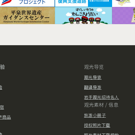
体验
观光导览
观光导览
验
翻译导游
岩手观光招待名人
观光素材 / 信息
住宿
旅游小册子
产商品
授权照片下载
动