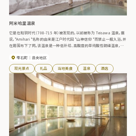
阿米哈里温泉
它是在和铜时代（708-715 年）被发现的，以前被称为 Teisawa 温泉。据
说，"Amihari "名称的由来是江户时代因 "山神信仰 "而禁止一般入浴，并
在周围布下了网。该温泉是一种低补给、高酸度的单纯酸性硫磺温泉，其
功效包括慢性皮肤病、慢性妇科病、刀伤、糖尿病、高血压和痔疮。
雫石町
县央地区
观光景点
礼品
当地美食
温泉
酒店