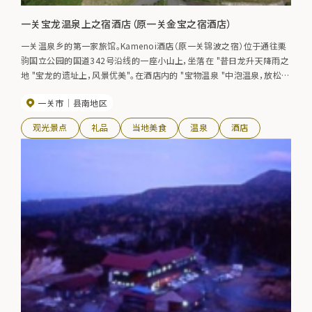
一关宝龙温泉上之宿酒店（原一关金宝之宿酒店）
一关温泉乡的第一家旅馆。Kamenoi酒店（原一关锦波之宿）位于通往栗
驹国立公园的国道342号沿线的一座小山上，坐落在 "昔日龙升天降雨之
地 "宝龙的遗址上，风景优美"。在酒店内的 "宝物温泉 "中泡温泉，放松身
心，五月栗驹山的残雪和新绿，金秋栗驹山的红叶，都会勾起您旅途中的
一关市
县南地区
浪漫情怀。在游览了奥州藤原氏遗迹或源比庆峡谷之后，宽敞的温泉也是
放松身心的好去处。红叶观赏期 10 月中旬至 11 月上旬
观光景点
礼品
当地美食
温泉
酒店