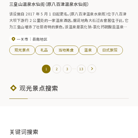
三皇山温泉水仙阁（原八百津温泉水仙阁）
该设施自 2017 年 5 月 1 日起更名。(原八百津温泉水泉阁）位于八百津
大坝下游约 2 公里处的一家温泉酒店。据说地角大石过去曾居住于此，它
为三皇山增添了壮丽奇特的景色。该温泉是氯化钠-氯化钙硫酸盐温泉，
泉水温度很高。大浴场 "瑞泉之汤 "和岩石露天浴场与周围的瑞山自然融
一关市
县南地区
为一体，四季如春。日式客房弥漫着清新的木香。新绿和秋叶的色彩尤为
美妙。红叶观赏期 10 月中旬至 11 月上旬。
观光景点
礼品
当地美食
温泉
日式旅馆
…
1
2
3
13
观光景点搜索
关键词搜索