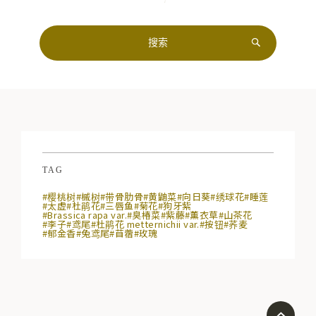
TAG
#樱桃树
#槭树
#带骨肋骨
#黄鼬菜
#向日葵
#绣球花
#睡莲
#太虚
#杜鹃花
#三唇鱼
#菊花
#狗牙紫
#Brassica rapa var.
#臭椿菜
#紫藤
#薰衣草
#山茶花
#李子
#鸢尾
#杜鹃花 metternichii var.
#按钮
#荞麦
#郁金香
#兔鸢尾
#苜蓿
#玫瑰