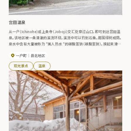
宫田温泉
从一户（Ichinohe）或上条寺（Joboji）交汇处穿过山口，即可到达宫田温
泉。该地区被一条清澈的溪流环绕，溪流中可以钓到石鱼，周围绿树成荫。
泉水中含有大量被称为 "美人热水 "的碳酸氢钠（碳酸氢钠），摸起来滑滑
的。它的含盐量也相对较高，对风湿病有一定疗效。二氧化碳含量较高，可
一户町
县北地区
以促进血液循环，温暖身体。甚至还有附近城镇的常客经常来此游玩。
观光景点
温泉