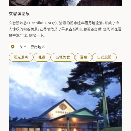
玄碧溪温泉
玄碧溪峡谷（Genbikei Gorge），清澈的溪水经年累月地流淌，形成了令
人惊叹的峡谷美景。在尽情欣赏了平泉古城和玄碧溪谷之后，您可以在温
泉中泡个澡，放松一下。
一关市
县南地区
观光景点
礼品
当地美食
温泉
日式旅馆