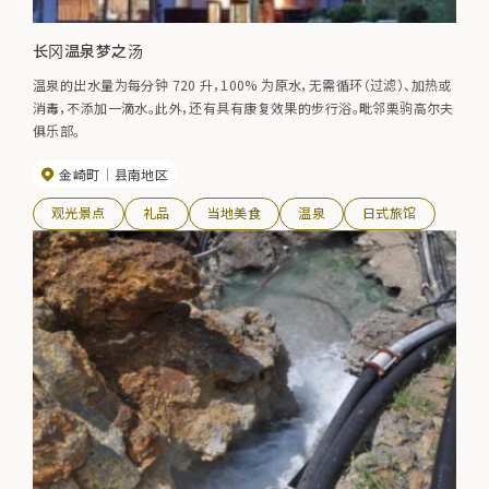
长冈温泉梦之汤
温泉的出水量为每分钟 720 升，100% 为原水，无需循环（过滤）、加热或
消毒，不添加一滴水。此外，还有具有康复效果的步行浴。毗邻栗驹高尔夫
俱乐部。
金崎町
县南地区
观光景点
礼品
当地美食
温泉
日式旅馆