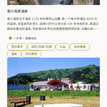
菅川高原温泉
菅川温泉位于海拔 1125 米的栗驹山北麓，是一个每分钟涌出 6000 升
的温泉。该温泉历史悠久，自德川时代以来已有 300 多年的历史，是道之
国地区著名的温泉。该泉是日本罕见的高酸性明矾绿矾泉，长期以来一直
是深受欢迎的疗养水源，对风湿病和慢性中毒症尤为有效。在壮丽的自然
一关市
县南地区
环境中，还推荐使用仙人浴池、家庭浴池和著名的花魁浴池（蒸气浴）。
观光景点
自然/风景/花园
礼品
当地美食
温泉
日式旅馆