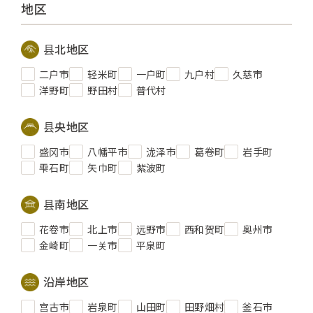
地区
县北地区
二户市
轻米町
一户町
九户村
久慈市
洋野町
野田村
普代村
县央地区
盛冈市
八幡平市
泷泽市
葛卷町
岩手町
雫石町
矢巾町
紫波町
县南地区
花卷市
北上市
远野市
西和贺町
奥州市
金崎町
一关市
平泉町
沿岸地区
宫古市
岩泉町
山田町
田野畑村
釜石市