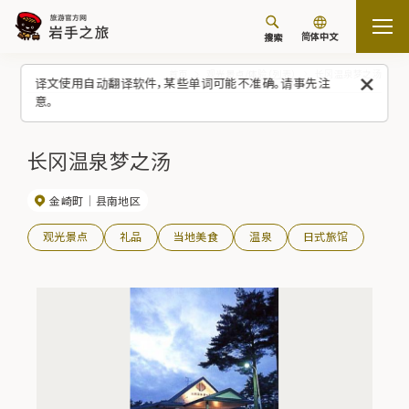
简体中文
搜索
首页
观光景点/体验（列表）
长冈温泉梦之汤
译文使用自动翻译软件，某些单词可能不准确。请事先注
意。
长冈温泉梦之汤
金崎町
县南地区
观光景点
礼品
当地美食
温泉
日式旅馆