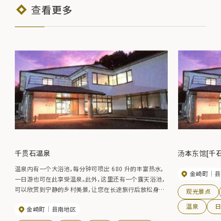
查看更多
千贯石温泉
汤本东馆[千石
温泉内有一个大浴池，每分钟可喷出 680 升的丰富热水，
金崎町
县
一日游也可在此享受温泉。此外，这里还有一个露天浴池，
可以欣赏到宁静的乡村美景，让您在长途旅行后放松身
观光景点
心。
温泉
金崎町
县南地区