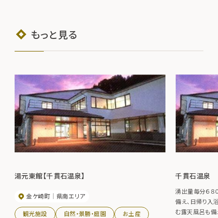
もっと見る
湯元東館【千貫石温泉】
千貫石温泉
湧出量毎分６８
金ケ崎町
県南エリア
備え、日帰り入
む露天風呂も備
観光施設
自然・景勝・庭園
お土産