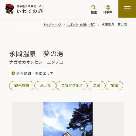
日本語
検索
トップページ
スポット・体験(一覧)
永岡温泉 夢の湯
永岡温泉 夢の湯
ナガオカオンセン ユメノユ
金ケ崎町
県南エリア
観光施設
お土産
ご当地グルメ
温泉
旅館