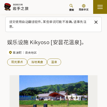
简体中文
搜索
首页
观光景点/体验（列表）
娱乐设施 Kikyoso [安昙花温泉]。
译文使用自动翻译软件，某些单词可能不准确。请事先注
意。
娱乐设施 Kikyoso [安昙花温泉]。
紫波町
县央地区
观光景点
当地美食
温泉