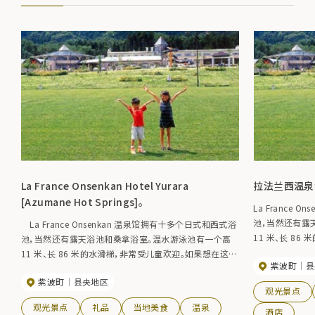
La France Onsenkan Hotel Yurara
拉法兰西温泉
[Azumane Hot Springs]。
La France
池，当然还有露
La France Onsenkan 温泉馆拥有十多个日式和西式浴
11 米、长 8
池，当然还有露天浴池和桑拿浴室。温水游泳池有一个高
过夜，有乐酒店
11 米、长 86 米的水滑梯，非常受儿童欢迎。如果想在这里
紫波町
县
尽情游玩，放松
过夜，请入住有乐酒店，这里可以举办宴会，美食也很有
紫波町
县央地区
名。您可以尽情玩耍，放松身心。
观光景点
观光景点
礼品
当地美食
温泉
酒店