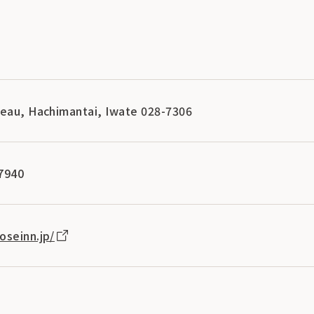
teau, Hachimantai, Iwate 028-7306
7940
oseinn.jp/