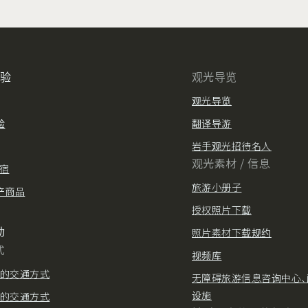
体验
观光导览
观光导览
验
翻译导游
岩手观光招待名人
观光素材 / 信息
住宿
旅游小册子
产商品
授权照片下载
动
照片素材下载规约
式
视频库
的交通方式
无障碍旅游信息咨询中心、
设施
的交通方式