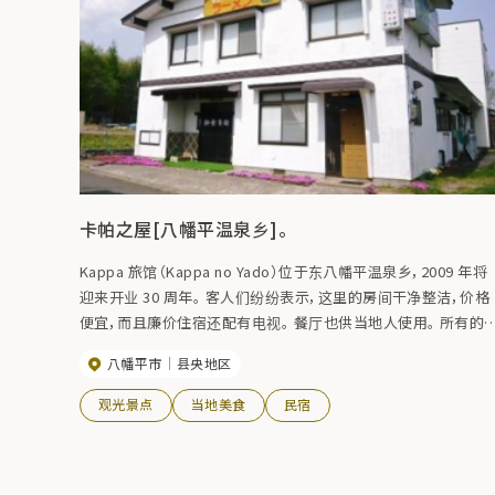
卡帕之屋[八幡平温泉乡]。
Kappa 旅馆（Kappa no Yado）位于东八幡平温泉乡，2009 年将
迎来开业 30 周年。 客人们纷纷表示，这里的房间干净整洁，价格
便宜，而且廉价住宿还配有电视。 餐厅也供当地人使用。 所有的
肴都是手工制作的，有着古老、温和、怀旧的味道。 还限量供应时
八幡平市
县央地区
令菜肴。午餐、晚餐或晚上小酌，敬请光临。
观光景点
当地美食
民宿