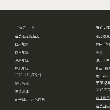
了解岩手县
景点、
岩手观光的魅力
观光景点
县央地区
休闲、体
县南地区
美食
沿岸地区
温泉 / 
县北地区
礼品·特
特辑·建议路线
旅行预订
节庆活
旅行特辑
交通方
建议路线
前往岩手
花卉日历·开花信息
岩手县内