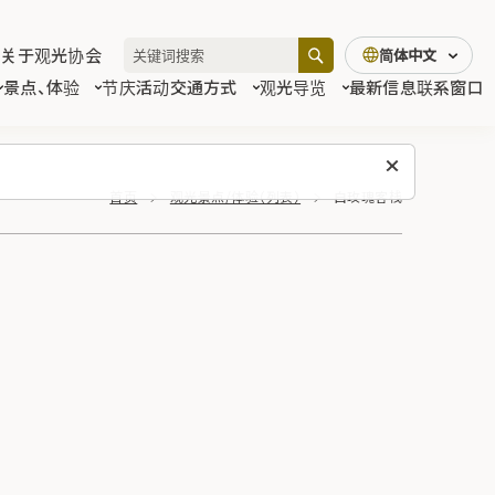
关于观光协会
简体中文
景点、体验
节庆活动
交通方式
观光导览
最新信息
联系窗口
首页
观光景点/体验（列表）
白玫瑰客栈