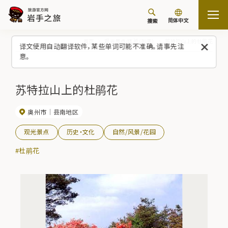
简体中文
搜索
首页
观光景点/体验（列表）
苏特拉山上的杜鹃花
译文使用自动翻译软件，某些单词可能不准确。请事先注
意。
苏特拉山上的杜鹃花
奥州市
县南地区
观光景点
历史・文化
自然/风景/花园
#杜鹃花