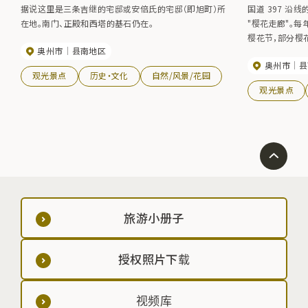
据说这里是三条吉继的宅邸或安倍氏的宅邸（即旭町）所
国道 397 沿
在地。南门、正殿和西塔的基石仍在。
"樱花走廊"。每
樱花节，部分樱
奥州市
县南地区
地点 若柳中学前
奥州市
县
游时间：4 月下
观光景点
历史・文化
自然/风景/花园
观光景点
旅游小册子
授权照片下载
视频库