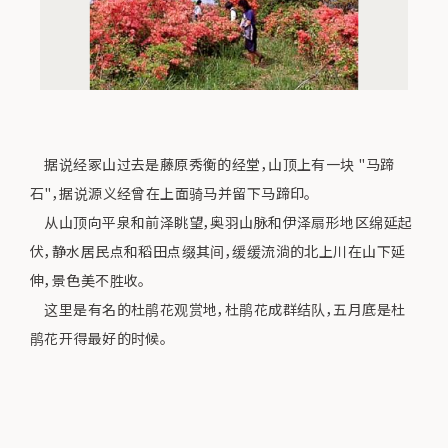
据说经冢山过去是藤原秀衡的经堂，山顶上有一块 "马蹄
石"，据说源义经曾在上面骑马并留下马蹄印。
从山顶向平泉和前泽眺望，奥羽山脉和伊泽扇形地区绵延起
伏，静水居民点和稻田点缀其间，缓缓流淌的北上川在山下延
伸，景色美不胜收。
这里是有名的杜鹃花观赏地，杜鹃花成群结队，五月底是杜
鹃花开得最好的时候。