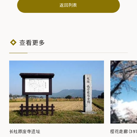
返回列表
查看更多
长社原废寺遗址
樱花走廊（39