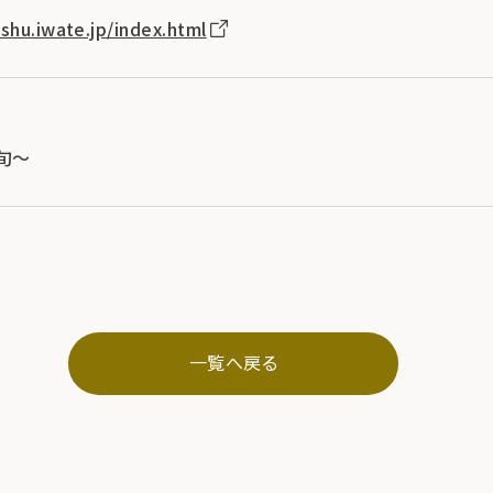
shu.iwate.jp/index.html
旬～
一覧へ戻る