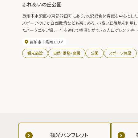
ふれあいの丘公園
奥州市水沢区の東部羽田町にあり、水沢総合体育館を中心とした
スポーツのほか自然散策なども楽しめる。小高い丘陵地を利用し
たパークゴルフ場、一年を通して橇滑りができる人口ゲレンデやバ
ーベキューコーナーや遊具などがあり大自然の中家族連れで楽
奥州市
県南エリア
める空間となっています。 水沢江刺駅から「岩手県交通羽田大船
渡線水沢駅通りバス停」で乗り換えてふれあいの丘公園バス停へ
観光施設
自然・景勝・庭園
公園
スポーツ施設
観光パンフレット