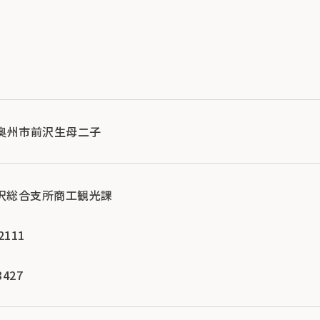
手県奥州市前沢生母二子
前沢総合支所商工観光課
2111
3427