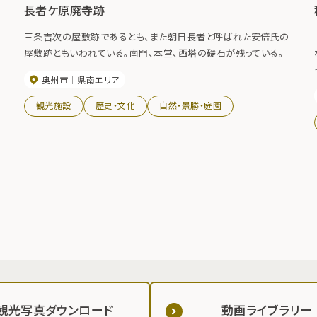
長者ケ原廃寺跡
三条吉次の屋敷跡であるとも、また朝日長者と呼ばれた安倍氏の
屋敷跡ともいわれている。南門、本堂、西塔の礎石が残っている。
奥州市
県南エリア
し
観光施設
歴史・文化
自然・景勝・庭園
観光写真ダウンロード
動画ライブラリー