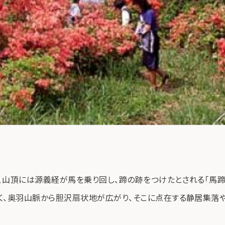
山頂には源義経が馬を乗り回し、蹄の跡をつけたとされる「馬蹄
、奥羽山脈から胆沢扇状地が広がり、そこに点在する静居集落