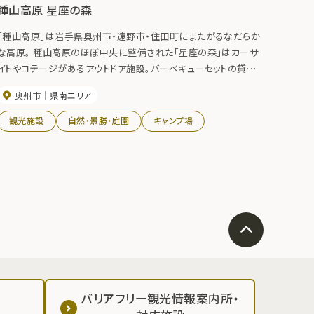
種山高原 星座の森
「種山高原」は岩手県奥州市・遠野市・住田町にまたがるなだらか
な高原。 種山高原のほぼ中央に整備された「星座の森」はカーサ
イトやコテージがあるアウトドア施設。バーベキューセットの貸し
出しのほか、お肉の注文もできて便利。 ６月中旬レンゲツツジの群
奥州市
県南エリア
生が見事。
観光施設
自然・景勝・庭園
キャンプ場
バリアフリー観光情報案内所・