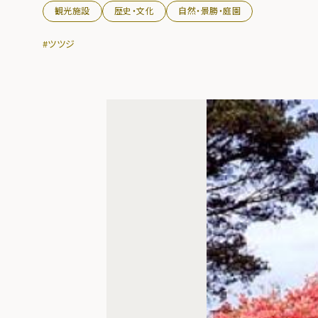
観光施設
歴史・文化
自然・景勝・庭園
#ツツジ