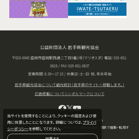
公益財団法人 岩手県観光協会
〒020-0045 盛岡市盛岡駅西通二丁目9番1号（マリオス3F） 電話：019-651-
0626 / FAX：019-651-0637
営業時間：8:30〜17:15 / 休業日：土･日･祝、年末年始
岩手県観光協会について
観光統計（岩手県のサイトへ移動します。）
広告掲載について
シンボルマークについて
当サイトを使用することにより、クッキーの設定および使
Copyright © Iwate Tourism Association
用に同意したことになります。 詳細については、
プライバ
掲載されている情報は、著作権法上認められた場合を除き、無断で複製・転用す
シーポリシー
を参照してください。
ることはできません。
同意する