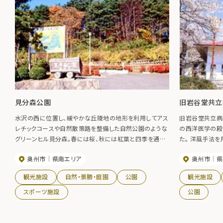
見分森公園
旧岩谷堂共立
水沢の西に位置し、緩やかな丘陵地の地形を利用してアス
旧岩谷堂共立病
レチックコースや自然散策路を整備した自然公園のような
の西洋医学の殿
グリーンヒル見分森。春には桜、秋には紅葉と四季を通じ
た。 洋風手法
て楽しむことが出来ます。野外ステージにキャンプ場、全天
「鐘の鳴る丘」
奥州市
県南エリア
奥州市
県
候型プールもあり様々な用途で利用できます。展望台から
ディーが流れています。 その近くの高
は水沢市が一望できます。 水沢江刺駅から「岩手県交通羽
眺望に勝れ、園
観光施設
自然・景勝・庭園
公園
観光施設
田大船渡線水沢駅通りバス停」で乗り換えて見分森バス停
や川端康成文学
へ
スポーツ施設
公園