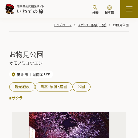
日本語
検索
トップページ
スポット・体験(一覧)
お物見公園
お物見公園
オモノミコウエン
奥州市
県南エリア
観光施設
自然・景勝・庭園
公園
#サクラ