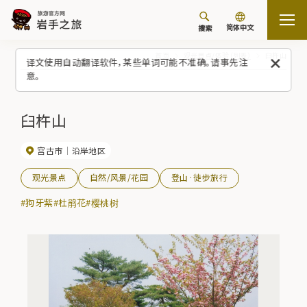
简体中文
搜索
首页
观光景点/体验（列表）
臼杵山
译文使用自动翻译软件，某些单词可能不准确。请事先注
意。
臼杵山
宫古市
沿岸地区
观光景点
自然/风景/花园
登山·徒步旅行
#狗牙紫
#杜鹃花
#樱桃树