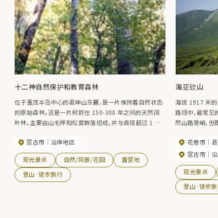
十二神自然保护和教育森林
海亚钦山
位于重茂半岛中心的君神山东麓，是一片保持着自然状态
海拔 1917 
的原始森林。这是一片树龄在 150-300 年之间的天然阔
路线中，最常见的是
叶林，主要由山毛榉和松茸群落组成，并与直径超过 1 米
然山路陡峭，但
的大橡树、日本白桦、榉树和七叶树混生，据说是同类森林
上山顶。 早池
宫古市
沿岸地区
花卷市
县
中最自然的森林。森林是许多动植物的家园。 十二神山的
美丽。早池峰山
"山毛榉-铃竹群落 "是日本唯一代表太平洋沿岸冷温带类
眺望，景色非常壮
宫古市
沿
观光景点
自然/风景/花园
露营地
型的原始森林。因此，与以山毛榉和千岛竹群落原始森林
2008 年 5 
观光景点
而闻名的白神山相比，代表日本海沿岸冷温带的白神山就
通行，因此该步
登山·徒步旅行
显得意义非凡了。 2024 年，受 19 号台风影响，公园一度
境，请登山者使
登山·徒步旅
关闭，但 2024 年 7 月，公园的第一个区域向游客开放。从
阅：早蜂山相关
重茂一侧通往第一公园区的道路已经恢复，但第一公园区
以外的远路和林道尚未恢复，因此禁止通行。