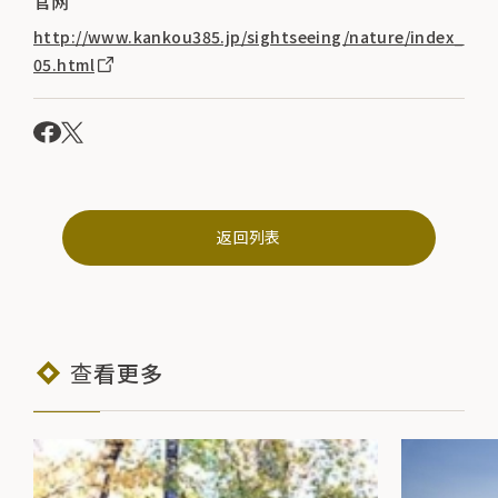
官网
http://www.kankou385.jp/sightseeing/nature/index_
05.html
返回列表
查看更多