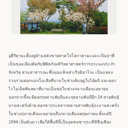
อุสึกิยามะตั้งอยู่ด้านหลังชายหาดโจโดกาฮามะและเป็นป่าที่
เป็นของเมืองติดกับพิพิธภัณฑ์วิทยาศาสตร์การประมงประจำ
จังหวัด สวนสาธารณะซึ่งมองเห็นท่าเรือมิยาโกะ เป็นแหล่ง
รวบรวมดอกแมกโนเลียที่บานในช่วงต้นฤดูใบไม้ผลิ และดอก
ไวโอเล็ตฟันหมาที่บานเป็นช่อในช่วงกลางเดือนเมษายน
นอกจากนี้จะมีดอกกุหลาบพันปีและกุหลาบพันปีอีก 14 สายพันธุ์
บานสะพรั่งด้วย ดอกซากุระหลากหลายสายพันธุ์จะบานสะพรั่ง
ในช่วงปลายเดือนเมษายนถึงกลางเดือนพฤษภาคม ตั้งแต่ปี
1994 เป็นต้นมา เพื่อให้พื้นที่นี้เป็นจุดชมซากุระที่มีชื่อเสียง