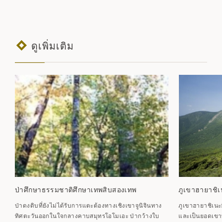
ดูเพิ่มเติม
ป่าศึกษาธรรมชาติศึกษาเทพสิบสองเทพ
ภูเขาฮายาชิ
ป่าดงดิบที่ยังไม่ได้รับการแตะต้องทางเชิงเขาจูนิจินทาง
ภูเขาฮายาชิเนะ
ทิศตะวันออกในใจกลางคาบสมุทรโอโมเอะ ป่ากว้างใบ
และเป็นยอดเขาที