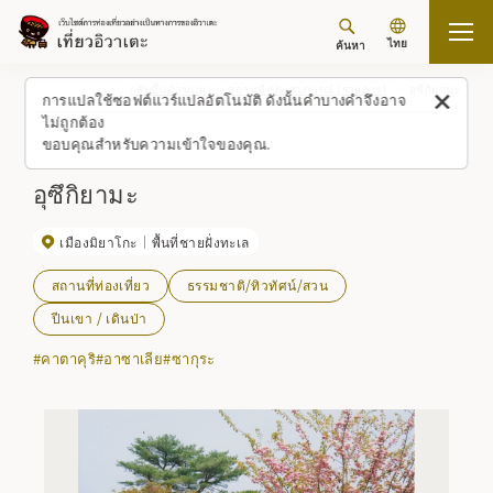
ไทย
ค้นหา
กลับขึ้นด้านบน
สถานที่/ประสบการณ์ (รายการ)
อุซึกิยามะ
การแปลใช้ซอฟต์แวร์แปลอัตโนมัติ ดังนั้นคำบางคำจึงอาจ
ไม่ถูกต้อง
ขอบคุณสำหรับความเข้าใจของคุณ.
อุซึกิยามะ
เมืองมิยาโกะ
พื้นที่ชายฝั่งทะเล
สถานที่ท่องเที่ยว
ธรรมชาติ/ทิวทัศน์/สวน
ปีนเขา / เดินป่า
#คาตาคุริ
#อาซาเลีย
#ซากุระ