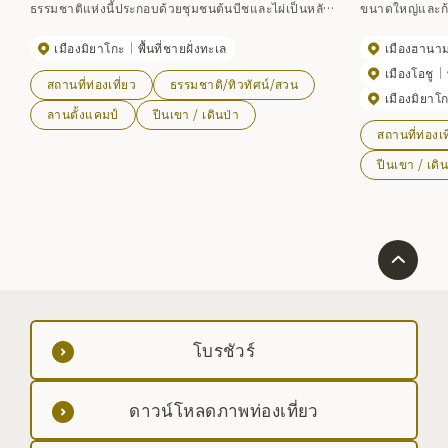
ธรรมชาติแห่งนี้ประกอบด้วยชุมชนต้นบีชและไผ่เป็นหลัก
ขนาดใหญ่และก้อ
และมีอายุระหว่าง 150 ถึง 300 ปี ได้รับการกล่าวขานว่า
ภูเขา และในจำน
เมืองมิยาโกะ
พื้นที่ชายฝั่งทะเล
เมืองฮานาม
เป็นป่าที่เป็นธรรมชาติมากที่สุดในพื้นที่ โดยประกอบด้วย
ทนทานต่อสภาพแ
ต้นโอ๊ก ต้นวอลนัทญี่ปุ่น ต้นเซลโควายักษ์ และต้นเกาลัด
ออกดอก จากเส้นท
เมืองโอชู
สถานที่ท่องเที่ยว
ธรรมชาติ/ทิวทัศน์/สวน
ม้า ซึ่งมีเส้นผ่านศูนย์กลางมากกว่า 1 เมตร ป่าไม้เป็นที่อยู่
นิยมมากที่สุดค
เมืองมิยาโ
อาศัยของพืชและสัตว์หลายชนิด “ป่าต้นบีชถึงป่าไผ่” บน
Odagoe แม้ว่าจะ
ลานตั้งแคมป์
ปีนเขา / เดินป่า
สถานที่ท่องเท
ภูเขาจูซันจินเป็นป่าดึกดำบรรพ์แห่งเดียวในญี่ปุ่นที่เป็น
สามารถถึงยอดเขาไ
ตัวแทนของเขตชายฝั่งแปซิฟิกที่เย็นสบาย ซึ่งตรงกันข้าม
ยาชิเนะซึ่งมีชื่อ
ปีนเขา / เดิน
กับเทือกเขาชิราคามิ-ซันจิที่รู้จักในฐานะป่าดึกดำบรรพ์
สวยงามในป่าอีก
ของชุมชนต้นบีชและไผ่ญี่ปุ่น ที่เป็นตัวแทนของเขตอากาศ
สดใสที่แผ่ขยายไ
เย็นสบายตามแนวชายฝั่งทะเลญี่ปุ่น *สวนสาธารณะปิด
นั้นไม่เพียงแต่
เนื่องจากผลกระทบของพายุไต้ฝุ่นฮากีบิสในปี 2019 แต่
ทิวทัศน์แบบพาโ
สวนแห่งแรกเปิดให้บริการตั้งแต่เดือนกรกฎาคม 2024
งดงามตระการตา
ถนนจากชิเงโมเอะที่มุ่งไปยังสวนแรกได้รับการบูรณะแล้ว
แห่งชาติเมื่อ พ.ศ.2525 [วันเปิดภูเขา]
แต่ถนนยาวและถนนในป่าเลยสวนแรกยังไม่ได้รับการ
ของเดือนมิถุนายนของทุกปี *เนื่
บูรณะ ดังนั้นจึงไม่สามารถสัญจรได้
26 พฤษภาคม 25
บางส่วนพังทลาย
โบรชัวร์
ต้องปิดเส้นทางไปก่อน *เพื่อปกป้อง
ธรรมชาติของภูเ
ดาวน์โหลดภาพท่องเที่ยว
เคลื่อนที่ทุกคน ดูรายละเอียดเพิ่มเติมได้ที่ [ ข้อมูลที่
เกี่ยวข้องกับภูเ