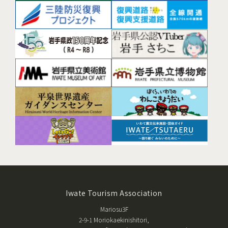
Iwate Tourism Association
Mariosu3F
2-9-1 Moriokaekinishitori,