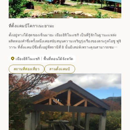
ที่ตั้งแคมป์โคกาเนะยามะ
ตั้งอยู่ทางใต้สุดของเซ็นมายะ เมืองอิจิโนะเซกิ เป็นที่รู้จักในฐานะแหล่ง
ผลิตทองคำซึ่งครั้งหนึ่งเคยสนับสนุนความเจริญรุ่งเรืองของตระกูลโอชู ฟูจิ
วาระ ที่ตั้งแคมป์ซึ่งตั้งอยู่ที่สถานีที่ 8 นั้นมีเสน่ห์เพราะคุณสามารถชม
พระอาทิตย์ตกสีทองของเทือกเขา Ou ได้ในระยะไกล ทิวทัศน์ยามค่ำคืน
เมืองอิจิโนะเซกิ
พื้นที่ตอนใต้จังหวัด
เป็นจุดชมวิวที่คุณสามารถมองเห็นทิวทัศน์เมืองเซ็นมายะที่อยู่ด้านหน้า
และมหาสมุทรแปซิฟิกด้านหลังได้ และนักท่องเที่ยวก็ไม่ขาด [ระยะเวลา
สถานที่ท่องเที่ยว
ลานตั้งแคมป์
การใช้] 1 พฤษภาคม (ประมาณสัปดาห์ทอง) ถึง 31 ตุลาคม