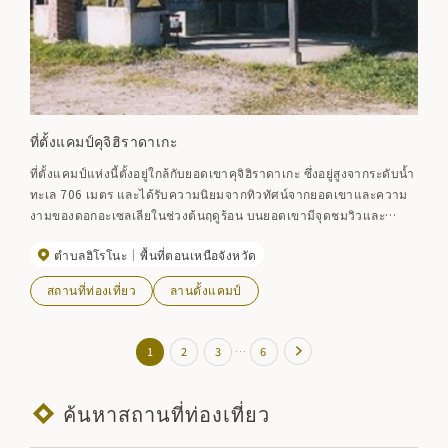
ที่ตั้งแคมป์คุจิฮิราดาเกะ
ที่ตั้งแคมป์แห่งนี้ตั้งอยู่ใกล้กับยอดเขาคุจิฮิราดาเกะ ซึ่งอยู่สูงจากระดับน้ำ
ทะเล 706 เมตร และได้รับความนิยมจากทิวทัศน์จากยอดเขาและความ
งามของดอกอะเซลเลียในช่วงต้นฤดูร้อน บนยอดเขามีจุดชมวิวและ
ทิวทัศน์ของภูเขาอิวาเตะ เทือกเขาฮักโกดะ และมหาสมุทรแปซิฟิกนั้น
ตำบลฮิโรโนะ
พื้นที่ตอนเหนือจังหวัด
งดงามมาก คุณยังสามารถเพลิดเพลินกับไฟอิซาริที่จุดไฟในความมืดมิด
ยามค่ำคืนได้อีกด้วย ทั้งนี้ขึ้นอยู่กับฤดูกาล ห้องครัว ห้องน้ำ ที่พักพิง โต๊ะ
สถานที่ท่องเที่ยว
ลานตั้งแคมป์
กลางแจ้งพร้อมใช้งาน
…
1
2
3
6
ค้นหาสถานที่ท่องเที่ยว