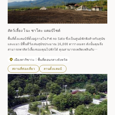
สัตว์เลี้ยง โนะ ซาโตะ แคมป์ไซต์
พื้นที่ตั้งแคมป์ที่ตั้งอยู่ภายใน Pet no Sato ซึ่งเป็นศูนย์พักพิงสำหรับสุนัข
และแมว มีพื้นที่วิ่งเล่นสุนัขประมาณ 16,000 ตารางเมตร ดังนั้นคุณจึง
สามารถพาสัตว์เลี้ยงของคุณไปพักได้ คุณสามารถเพลิดเพลินกับ
ทัศนียภาพพาโนรามา 360 องศาของพระอาทิตย์ตก ท้องฟ้าเต็มไปด้วย
เมืองทากิซาวะ
พื้นที่ตอนกลางจังหวัด
ดวงดาว พระจันทร์ พระอาทิตย์ขึ้น และภูเขาอิวาเตะ นอกจากนี้ ภายใน
บริเวณยังมีเวิร์คช็อปพิซซ่าเตาหินแท้ๆ ที่เรียกว่า “TSUMORI” ซึ่งคุณ
สถานที่ท่องเที่ยว
ลานตั้งแคมป์
สามารถเพลิดเพลินไปกับพิซซ่าโรมันแท้ๆ ได้ (เปิดบริการวันเสาร์-อาทิตย์
เวลา 11.00-17.00 น.)