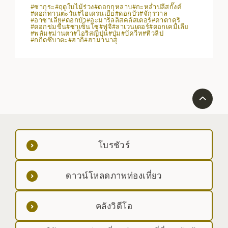
#ซากุระ
#ฤดูใบไม้ร่วง
#ดอกกุหลาบ
#กะหล่ำปลีสกั๊งค์
#ดอกทานตะวัน
#ไฮเดรนเยีย
#ดอกบัว
#จักรวาล
#อาซาเลีย
#ดอกบัว
#อะมาริลลิสคลัสเตอร์
#คาตาคุริ
#ดอกข่มขืน
#ซาเซ็นโซ
#ฟูจิ
#ลาเวนเดอร์
#ดอกเคมีเลีย
#พลัม
#ม่านตา
#ไอริสญี่ปุ่น
#ปุ่ม
#บัควีท
#ทิวลิป
#กกิตซึบาตะ
#ฮากิ
#ฮามานาสุ
โบรชัวร์
ดาวน์โหลดภาพท่องเที่ยว
คลังวิดีโอ