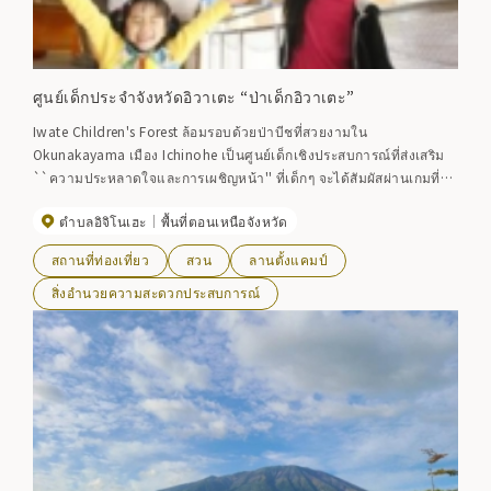
ศูนย์เด็กประจำจังหวัดอิวาเตะ “ป่าเด็กอิวาเตะ”
Iwate Children's Forest ล้อมรอบด้วยป่าบีชที่สวยงามใน
Okunakayama เมือง Ichinohe เป็นศูนย์เด็กเชิงประสบการณ์ที่ส่งเสริม
``ความประหลาดใจและการเผชิญหน้า'' ที่เด็กๆ จะได้สัมผัสผ่านเกมที่
หลากหลาย พื้นที่ขนาด 30 เฮกตาร์มีสิ่งอำนวยความสะดวกในร่ม เช่น
ตำบลอิจิโนเฮะ
พื้นที่ตอนเหนือจังหวัด
"Hello House" และ "Go-Go House" ทรงกรวย ตลอดจนสนามแคมป์ไฟ
สำหรับทุกสภาพอากาศ และสิ่งอำนวยความสะดวกกลางแจ้ง ดังนั้นทั้ง
สถานที่ท่องเที่ยว
สวน
ลานตั้งแคมป์
เด็กและผู้ใหญ่จึงสามารถผ่อนคลายและเพลิดเพลินได้ นอกจากนี้ยัง
สามารถใช้เป็นที่พัก การประชุม การฝึกอบรม ฯลฯ
สิ่งอำนวยความสะดวกประสบการณ์