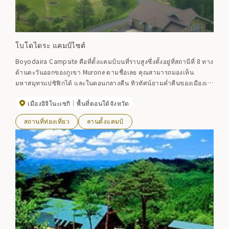
โบโดไดระ แคมป์ไซต์
Boyodaira Campsite คือที่ตั้งแคมป์บนที่ราบสูงซึ่งตั้งอยู่ที่สถานีที่ 8 ทาง
ด้านตะวันออกของภูเขา Murone ตามชื่อเลย คุณสามารถมองเห็น
มหาสมุทรแปซิฟิกได้ และในตอนกลางคืน ทิวทัศน์ยามค่ำคืนของเมืองเค
เซนนุมะและแสงไฟสำหรับตกปลาที่ทอดยาวไปตามขอบฟ้านั้นช่างน่า
เมืองอิจิโนะเซกิ
พื้นที่ตอนใต้จังหวัด
อัศจรรย์ นอกจากหอดูดาวและทางเดินเล่นแล้ว ยังมีที่ตั้งแคมป์ในบริเวณ
โดยรอบ รวมถึงห้องครัวและฝักบัวน้ำอุ่น
สถานที่ท่องเที่ยว
ลานตั้งแคมป์