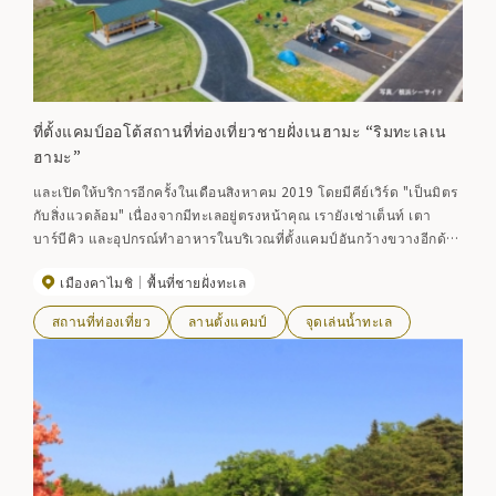
ที่ตั้งแคมป์ออโต้สถานที่ท่องเที่ยวชายฝั่งเนฮามะ “ริมทะเลเน
ฮามะ”
และเปิดให้บริการอีกครั้งในเดือนสิงหาคม 2019 โดยมีคีย์เวิร์ด "เป็นมิตร
กับสิ่งแวดล้อม" เนื่องจากมีทะเลอยู่ตรงหน้าคุณ เรายังเช่าเต็นท์ เตา
บาร์บีคิว และอุปกรณ์ทำอาหารในบริเวณที่ตั้งแคมป์อันกว้างขวางอีกด้วย
นอกจากการตั้งแคมป์อัตโนมัติแล้ว ยังมีโปรแกรมสัมผัสประสบการณ์ที่
เมืองคาไมชิ
พื้นที่ชายฝั่งทะเล
หลากหลาย เช่น SUP พายเรือคายัคในทะเล และดำน้ำตื้น ทำให้ที่นี่เป็น
สถานที่ที่ทุกคนตั้งแต่ผู้ใหญ่จนถึงเด็กสามารถเพลิดเพลินได้
สถานที่ท่องเที่ยว
ลานตั้งแคมป์
จุดเล่นน้ำทะเล