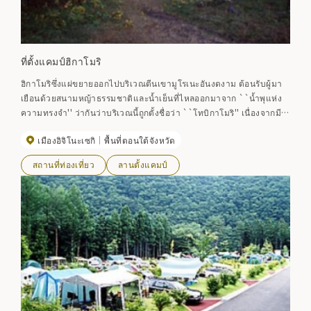
ที่ตั้งแคมป์ฮิกาโมริ
ฮิกาโมริซึ่งแผ่ขยายออกไปบริเวณตีนเขามูโรเนะอันงดงาม ต้อนรับผู้มา
เยือนด้วยสนามหญ้าธรรมชาติและน้ำเย็นที่ไหลออกมาจาก ``น้ำพุแห่ง
ความทรงจำ'' ว่ากันว่าบริเวณนี้ถูกตั้งชื่อว่า ``โทบิกาโมริ'' เนื่องจากมี
นกป่าจำนวนนับไม่ถ้วนบินเวียนมาที่นี่ ในฤดูใบไม้ผลิจะมีดอกซากุระ อา
เมืองอิจิโนะเซกิ
พื้นที่ตอนใต้จังหวัด
ซาเลีย และผักป่ามากมาย ตั้งแคมป์และปิกนิกในฤดูร้อน ในฤดูใบไม้ร่วง
ที่นี่เป็นสถานที่พักผ่อนและทิวทัศน์อันงดงาม โดยมีสถานที่ท่องเที่ยวตาม
สถานที่ท่องเที่ยว
ลานตั้งแคมป์
ฤดูกาล เช่น การเปลี่ยนใบไม้ เก็บเห็ด และปาร์ตี้นึ่งมันเทศ ช่วงเวลาที่ดี
ที่สุดในการชมใบไม้เปลี่ยนสี: กลางเดือนตุลาคมถึงปลายเดือนตุลาคม