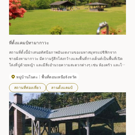
ที่ตั้งแคมป์ทามากาวะ
สถานที่ตั้งนี้นำเสนอทัศนียภาพอันงดงามของมหาสมุทรแปซิฟิกจาก
ชายฝั่งทามากาวะ มีความรู้สึกโล่งกว้างและพื้นที่กางเต็นท์เป็นพื้นที่เปิด
โล่งที่ปูด้วยหญ้า และมีสิ่งอำนวยความสะดวกต่างๆ เช่น ห้องครัว และโถ
สุขภัณฑ์แบบชักโครก
หมู่บ้านโนดะ
พื้นที่ตอนเหนือจังหวัด
สถานที่ท่องเที่ยว
ลานตั้งแคมป์