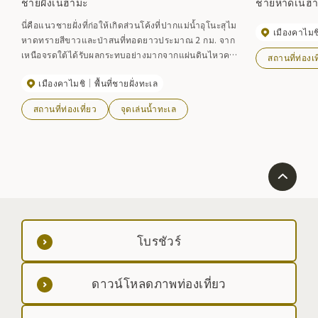
ชายฝั่งเนฮามะ
ชายหาดเนฮ
นี่คือแนวชายฝั่งที่ก่อให้เกิดส่วนโค้งที่ปากแม่น้ำอุโนะสุไม
เมืองคาไมช
หาดทรายสีขาวและป่าสนที่ทอดยาวประมาณ 2 กม. จาก
เหนือจรดใต้ได้รับผลกระทบอย่างมากจากแผ่นดินไหวครั้ง
สถานที่ท่องเท
ใหญ่ในญี่ปุ่นตะวันออก แต่ความงามของทะเลน้ำตื้นและ
เมืองคาไมชิ
พื้นที่ชายฝั่งทะเล
เงียบสงบยังคงไม่เปลี่ยนแปลง
สถานที่ท่องเที่ยว
จุดเล่นน้ำทะเล
โบรชัวร์
ดาวน์โหลดภาพท่องเที่ยว