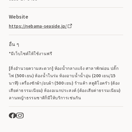
Website
https://nebama-seaside.jp/
อื่น ๆ
*มีเว็บไซต์ให้ใช้งานฟรี
[สิ่งอำนวยความสะดวก] ห้องน้ำกลางแจ้ง ศาลาพักผ่อน ปลั๊ก
ไฟ (500 เยน) ห้องน้ำในร่ม ห้องอาบน้ำน้ำอุ่น (200 เยน/15
นาที) เครื่องซักผ้า/อบผ้า (500 เยน) ร้านค้า สตูดิโอครัว (ต้อง
เสียค่าธรรมเนียม) ห้องอเนกประสงค์ (ต้องเสียค่าธรรมเนียม)
ลานหญ้าธรรมชาติก็มีให้บริการเช่นกัน