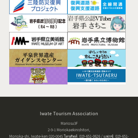
Iwate Tourism Association
Mariosu3F
2-9-1 Moriokaekinishitori,
Morioka-shi, Iwate-ken 020-0045 โทรศัพท์: 019-651-0626 / แฟกซ์: 019-651-