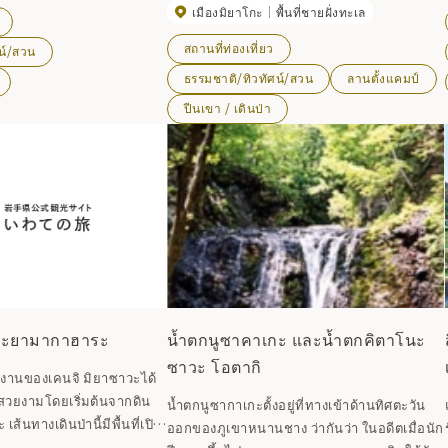
เมืองมิยาโกะ
พื้นที่ชายฝั่งทะเล
ออนเซ็นไปทางทิศตะวันออก
150 ถึง 300 ปี ได้รับการกล่าวขานว่าเป็นป่าที่
วไปที่หมายรวมถึงพื้นที่มิโนยุ
เป็นธรรมชาติมากที่สุดในพื้นที่ โดยประกอบ
สถานที่ท่องเที่ยว
น์/สวน
หมดทางทิศตะวันตก มี
ด้วยต้นโอ๊ก ต้นวอลนัทญี่ปุ่น ต้นเซลโควายักษ์
ธรรมชาติ/ทิวทัศน์/สวน
ลานตั้งแคมป์
น้ำไม่ไหล โดยมีบึงปล่อง
และต้นเกาลัดม้า ซึ่งมีเส้นผ่านศูนย์กลาง
เช่น ฮาจิมานูมะ ท่ามกลาง
ปีนเขา / เดินป่า
มากกว่า 1 เมตร ป่าไม้เป็นที่อยู่อาศัยของพืช
ลาและเฟอร์อาโอโมริ และพืช
และสัตว์หลายชนิด “ป่าต้นบีชถึงป่าไผ่” บน
ลลี่และกะหล่ำปลีสกั๊งค์
ภูเขาจูซันจินเป็นป่าดึกดำบรรพ์แห่งเดียวใน
้นทางเดินที่อ่อนโยน
ญี่ปุ่นที่เป็นตัวแทนของเขตชายฝั่งแปซิฟิกที่เย็น
้นทางรถไฟสาย Hachimantai
สบาย ซึ่งตรงกันข้ามกับเทือกเขาชิราคามิ-ซันจิ
himantai Jukai ซึ่งเป็นเส้น
ที่รู้จักในฐานะป่าดึกดำบรรพ์ของชุมชนต้นบีช
ที่ให้คุณเพลิดเพลินไปกับ
และไผ่ญี่ปุ่น ที่เป็นตัวแทนของเขตอากาศเย็น
็มที่พร้อมชื่นชมทิวทัศน์อัน
สบายตามแนวชายฝั่งทะเลญี่ปุ่น *สวน
วาเตะ และยังมีลานจอดรถ
สาธารณะปิดเนื่องจากผลกระทบของพายุไต้ฝุ่น
ชายแดนจังหวัดอีกด้วย
ฮากีบิสในปี 2019 แต่สวนแห่งแรกเปิดให้บริการ
นะยามากาฮาระ
น้ำตกนูซาคาเกะ และน้ำตกคิตาโนะ
ตั้งแต่เดือนกรกฎาคม 2024 ถนนจากชิเงโมเอะ
ซาวะ โอตากิ
ที่มุ่งไปยังสวนแรกได้รับการบูรณะแล้ว แต่ถนน
งานของเคนจิ มิยาซาวะได้
ยาวและถนนในป่าเลยสวนแรกยังไม่ได้รับการ
ี่สวยงามโดยเริ่มต้นจากดิน
น้ำตกนูซากาเกะตั้งอยู่ที่ทางเข้าด้านทิศตะวัน
บูรณะ ดังนั้นจึงไม่สามารถสัญจรได้
้นทางเดินป่านี้มีพื้นที่เปิด
ออกของภูเขาหนานชาง ว่ากันว่า ในอดีตเมื่อนัก
งทั้งครอบครัวสามารถ