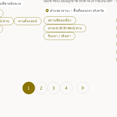
ปีนเขาขึ้นไปบนภูเขาพวกเขาจะถวายเงินให้กับ
ื้นที่ชายฝั่งทะเล
างง่ายดายด้วยการชมดอกไม้
เทพเจ้าแห่งภูเขาเพื่อขอพรเพื่อความปลอดภัย
ตำบลยาฮาบะ
พื้นที่ตอนกลางจังหวัด
น้ำตกแห่งนี้มีความสูง 7 ม. กว้าง 4.5 ม. และดู
เหมือนว่าจะมีสองชั้น มีทางเดินเลียบแม่น้ำไป
สถานที่ท่องเที่ยว
น์/สวน
ลานตั้งแคมป์
จนถึงแอ่งน้ำตก ต้นน้ำคือน้ำตกคิตาโนะซาวะซึ่ง
ธรรมชาติ/ทิวทัศน์/สวน
มีความสูง 13 เมตรและกว้าง 3 เมตร
ปีนเขา / เดินป่า
1
2
3
4