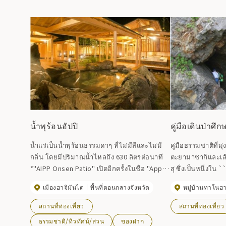
น้ำพุร้อนอัปปิ
คู่มือเดินป่าศ
น้ำแร่เป็นน้ำพุร้อนธรรมดาๆ ที่ไม่มีสีและไม่มี
คู่มือธรรมชาติที่ม
กลิ่น โดยมีปริมาณน้ำไหลถึง 630 ลิตรต่อนาที
ตะยามาซากิและเส
*"AIPP Onsen Patio" เปิดอีกครั้งในชื่อ "Appi
สุ ซึ่งเป็นหนึ่งใน
Onsen Shirakaba no Yu" เมื่อวันที่ 22
ของญี่ปุ่น'' คุณส
เมืองฮาจิมันไต
พื้นที่ตอนกลางจังหวัด
หมู่บ้านทาโนฮ
กรกฎาคม 2017
กับความแข็งแกร่ง
ทางที่ค่อนข้างรา
สถานที่ท่องเที่ยว
สถานที่ท่องเที่ยว
หอดูดาว หรือเส้นท
ธรรมชาติ/ทิวทัศน์/สวน
ของฝาก