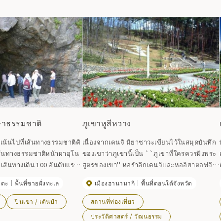
ึกษาธรรมชาติ
ภูเขาหูสีหวาง
ุ่งเน้นไปที่เส้นทางธรรมชาติคิ
เนื่องจากเคนจิ มิยาซาวะเขียนไว้ในสมุดบันทึก
้นทางธรรมชาติหน้าผาอุโน
ของเขาว่าภูเขานี้เป็น ``ภูเขาที่ใครควรฝังพระ
 ``เส้นทางเดิน 100 อันดับแรก
สูตรของเขา'' หอรำลึกเคนจิและหออิฮาตอฟจึง
ามารถกำหนดเส้นทางที่เหมาะ
ถูกสร้างขึ้นบนพื้นที่เดียวกัน ซึ่งเป็นหนึ่งในภูเขา
าตะ
พื้นที่ชายฝั่งทะเล
เมืองฮานามากิ
พื้นที่ตอนใต้จังหวัด
และเวลาของคุณได้ เช่น เส้น
ที่เคนจิมีความลึกที่สุด การเชื่อมต่อ. เคนจิเขียน
บเรียบตามแนวชายฝั่งและรอบ
บทกวีเกี่ยวกับ Hu Shiwang และยังกล่าวถึง Mt.
ปีนเขา / เดินป่า
สถานที่ท่องเที่ยว
างสำหรับขาที่แข็งแรงซึ่ง
Hu Shiwang ในบทกวีวรรณกรรม `` The Hill ''
ประวัติศาสตร์ / วัฒนธรรม