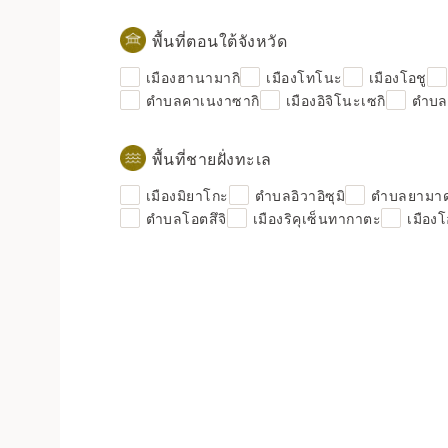
พื้นที่ตอนใต้จังหวัด
เมืองฮานามากิ
เมืองโทโนะ
เมืองโอชู
ตำบลคาเนงาซากิ
เมืองอิจิโนะเซกิ
ตำบลฮ
พื้นที่ชายฝั่งทะเล
เมืองมิยาโกะ
ตำบลอิวาอิซุมิ
ตำบลยามา
ตำบลโอตสึจิ
เมืองริคุเซ็นทากาตะ
เมือง