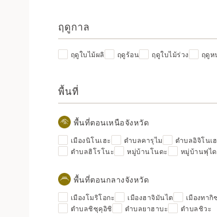
ฤดูกาล
ฤดูใบไม้ผลิ
ฤดูร้อน
ฤดูใบไม้ร่วง
ฤดูห
พื้นที่
พื้นที่ตอนเหนือจังหวัด
เมืองนิโนเฮะ
ตำบลคารุไม
ตำบลอิจิโนเ
ตำบลฮิโรโนะ
หมู่บ้านโนดะ
หมู่บ้านฟุได
พื้นที่ตอนกลางจังหวัด
เมืองโมริโอกะ
เมืองฮาจิมันไต
เมืองทาก
ตำบลชิซุคุอิชิ
ตำบลยาฮาบะ
ตำบลชิวะ