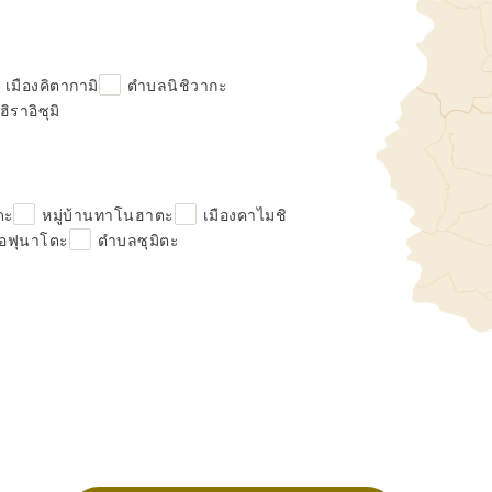
เมืองคิตากามิ
ตำบลนิชิวากะ
ิราอิซุมิ
ดะ
หมู่บ้านทาโนฮาตะ
เมืองคาไมชิ
โอฟุนาโตะ
ตำบลซุมิตะ