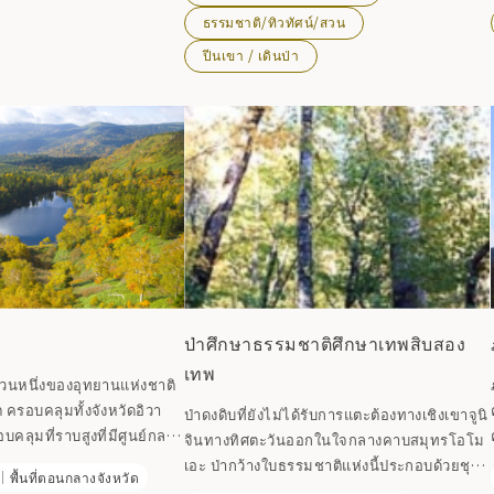
ลป์แห่งทะเล คู่มือเล่มนี้ภาค
ที่ยังเขียนไม่เสร็จ
ธรรมชาติ/ทิวทัศน์/สวน
โทโฮคุอันอบอุ่นของเขา
ปีนเขา / เดินป่า
ป่าศึกษาธรรมชาติศึกษาเทพสิบสอง
เทพ
ส่วนหนึ่งของอุทยานแห่งชาติ
ครอบคลุมทั้งจังหวัดอิวา
ป่าดงดิบที่ยังไม่ได้รับการแตะต้องทางเชิงเขาจูนิ
คลุมที่ราบสูงที่มีศูนย์กลาง
จินทางทิศตะวันออกในใจกลางคาบสมุทรโอโม
ของเทือกเขาโอ เก็นตะ-โมริ
เอะ ป่ากว้างใบธรรมชาติแห่งนี้ประกอบด้วยชุม
พื้นที่ตอนกลางจังหวัด
ิศตะวันออก และภูเขาฮาคุ
ชนต้นบีชและไผ่เป็นหลัก และมีอายุระหว่าง