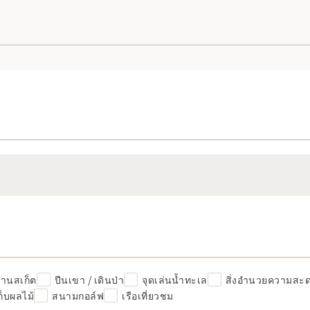
ลานสเก็ต
ปีนเขา / เดินป่า
จุดเล่นน้ำทะเล
สิ่งอำนวยความสะ
ก็บผลไม้
สนามกอล์ฟ
เรือเที่ยวชม