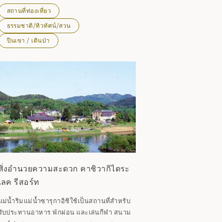
รากาเกะ โนะ ยูกิ'' อยู่ข้างลานจอดรถ รัฐบาล
สถานที่ท่องเที่ยว
กำหนดให้ภูเขาคุรากาเกะเป็นจุดชมวิวในอิฮา
ธรรมชาติ/ทิวทัศน์/สวน
ตอฟ และรูปลักษณ์จะเปลี่ยนไปอย่างน่าทึ่งใน
ปีนเขา / เดินป่า
แต่ละฤดูกาล: ฤดูใบไม้ผลิ ฤดูร้อน ฤดูใบไม้ร่วง
และฤดูหนาว โปรดดูทิวทัศน์อันงดงามของภูเขา
อิวาเตะจากยอดเขา
สิ่งอำนวยความสะดวก คาชิวากิไดระ
เลค รีสอร์ท
แม่น้ำริมแม่น้ำซารุกาอิชิใช้เป็นสถานที่สำหรับ
รับประทานอาหาร พักผ่อน และเล่นกีฬา สนาม