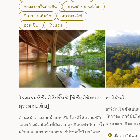
เรียกว่าเทือกเขาแอ
ของอร่อยในท้องถิ่น
ลานสกี / ลานสเก็ต
ภูมิใจในภาษาถิ่น
ปีนเขา / เดินป่า
สนามกอล์ฟ
ออนเซ็น
โรงแรม
โรงแรมชิซึคุอิชิปริ๊นซ์ [ชิซึคุอิชิทาคา
ฮาจิมันไต
คุระออนเซ็น]
ฮาจิมันไต ซึ่งเป็น
โทวาดะ-ฮาจิมันไต 
ด้านหน้าอ่างอาบน้ำแบบเปิดโล่งที่ให้ความรู้สึก
เตะและอาคิตะ ครอบ
โล่งกว้างคือบ่อน้ำที่มีความสูงเกือบเท่ากับบ่อน้ำ
เป็นกระดูกสันหลัง
พุร้อน สามารถชมปลาคาร์ปว่ายน้ำไปพร้อมๆ
เมืองฮาจิมันไต
และภูเขาโชสุทางท
กับการแช่น้ำพุร้อนได้ จากห้องที่หันหน้าไปทาง