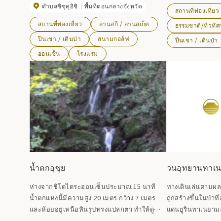
ตำบลชิซุคุอิชิ
พื้นที่ตอนกลางจังหวัด
ดาเกะและฟูจิชิจิ
ภูเขา คุณสามารถมองเห็นทัศนียภาพอันสง่า
สถานที่ท่องเที่ยว
ทิศใต้ ใช้เป็นคำทั่
งามของภูเขาอิวาเตะได้อย่างใกล้ชิด อยู่ติดกับ
สถานที่ท่องเที่ยว
ลานสกี / ลานสเก็ต
ธรรมชาติ/ทิวทัศ
และยาเคยามะทั้ง
สกีรีสอร์ทและสนามกอล์ฟ จึงมีกิจกรรมที่แตก
ปีนเขา / เดินป่า
สนามกอล์ฟ
ปีนเขา / เดินป่า
ภูมิประเทศที่คล้าย
ต่างให้เพลิดเพลินไม่ว่าคุณจะมาเที่ยวในฤดูกาล
ภูเขาไฟจำนวนมาก 
ออนเซ็น
โรงแรม
ใดก็ตาม
ทะเลต้นเบิร์ชเบตู
อัลไพน์ เช่น เดย์ลิ
กระจายอยู่รอบๆ เส
นอกจากนี้ยังมีเส
Aspite และสาย Hac
ทางขับรถที่ดีเยี่ยม
ธรรมชาติได้อย่างเต
งดงามของภูเขาอิ
และบ้านพักบริเวณ
น้ำตกอุซุย
วนอุทยานทาเ
ห่างจากชิโดไดระออนเซ็นประมาณ 15 นาที
ทางเดินเล่นตามผล
น้ำตกแห่งนี้มีความสูง 20 เมตร กว้าง 7 เมตร
ถูกสร้างขึ้นในป่าท
และห้อยอยู่เหนือหินรูปทรงแปลกตา ทำให้ดู
แดนยูรินทาเนยามะ เส
เหมือนเป็นชั้นบางๆ ของเสื้อผ้า
โล่งขนาดต่างๆ ซึ่