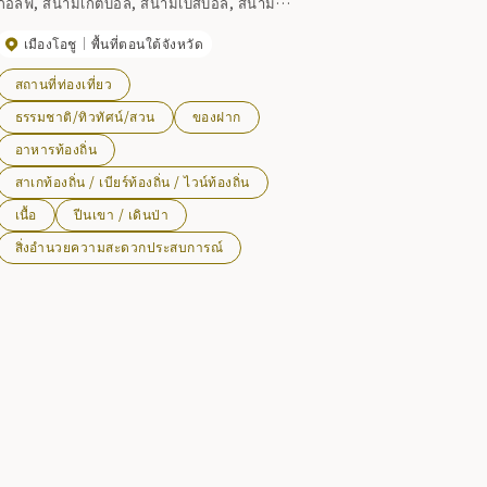
กอล์ฟ, สนามเกตบอล, สนามเบสบอล, สนาม
จักรยานเสือภูเขา, กระท่อม, สวนบาร์บีคิว ฯลฯ
เมืองโอชู
พื้นที่ตอนใต้จังหวัด
สถานที่ท่องเที่ยว
ธรรมชาติ/ทิวทัศน์/สวน
ของฝาก
อาหารท้องถิ่น
สาเกท้องถิ่น / เบียร์ท้องถิ่น / ไวน์ท้องถิ่น
เนื้อ
ปีนเขา / เดินป่า
สิ่งอำนวยความสะดวกประสบการณ์