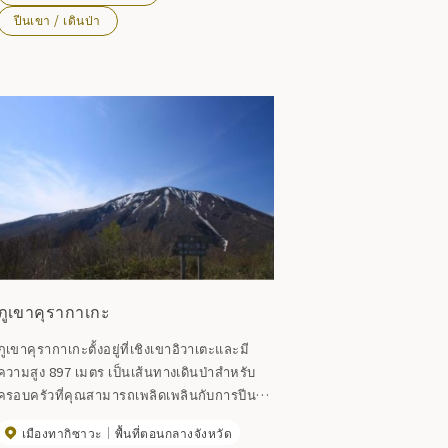
ด้วย
ปีนเขา / เดินป่า
ภูเขาคุรากาเกะ
ภูเขาคุรากาเกะตั้งอยู่ที่เชิงเขาอิวาเตะและมี
ความสูง 897 เมตร เป็นเส้นทางเดินป่าสำหรับ
ครอบครัวที่คุณสามารถเพลิดเพลินกับการปีน
เขาได้อย่างง่ายดาย นี่คือภูเขาที่เคนจิ มิยาซา
เมืองทากิซาวะ
พื้นที่ตอนกลางจังหวัด
วะชื่นชอบ และมีอนุสาวรีย์บทกวีของเขา ``คุ