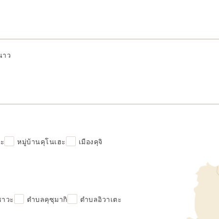
นาว
ฮะ
หมู่บ้านคุโนเฮะ
เมืองคุจิ
ิซาวะ
ตำบลคุซุมากิ
ตำบลอิวาเตะ