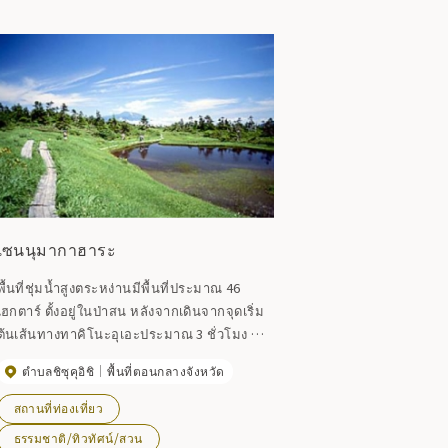
เซนนุมากาฮาระ
พื้นที่ชุ่มน้ำสูงตระหง่านมีพื้นที่ประมาณ 46
เฮกตาร์ ตั้งอยู่ในป่าสน หลังจากเดินจากจุดเริ่ม
ต้นเส้นทางทาคิโนะอุเอะประมาณ 3 ชั่วโมง คุณ
จะพบกับพื้นที่ชุ่มน้ำที่มีสระน้ำขนาดต่างๆ
ตำบลชิซุคุอิชิ
พื้นที่ตอนกลางจังหวัด
กระจายอยู่ทั่วไป มันมีคุณค่าเนื่องจากมีขนาด
ใหญ่และยังคงสภาพดั้งเดิมไว้ และยังเป็นที่ตั้ง
สถานที่ท่องเที่ยว
ของพืชบนเทือกเขาแอลป์อันอุดมสมบูรณ์อีก
ธรรมชาติ/ทิวทัศน์/สวน