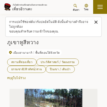
ไทย
ค้นหา
กลับขึ้นด้านบน
สถานที่/ประสบการณ์ (รายการ)
ภูเขาหูสีหวาง
การแปลใช้ซอฟต์แวร์แปลอัตโนมัติ ดังนั้นคำบางคำจึงอาจ
ไม่ถูกต้อง
ขอบคุณสำหรับความเข้าใจของคุณ.
ภูเขาหูสีหวาง
เมืองฮานามากิ
พื้นที่ตอนใต้จังหวัด
สถานที่ท่องเที่ยว
ประวัติศาสตร์ / วัฒนธรรม
ธรรมชาติ/ทิวทัศน์/สวน
ปีนเขา / เดินป่า
#ฤดูใบไม้ร่วง