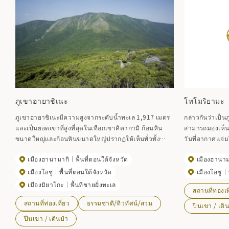
ภูเขาฮายาชิเนะ
โทโมริยามะ
ภูเขาฮายาชิเนะมีความสูงจากระดับน้ำทะเล 1,917 เมตร
กล่าวกันว่าเป็นภู
และเป็นยอดเขาที่สูงที่สุดในเทือกเขาคิตากามิ ก้อนหิน
สามารถมองเห็
ขนาดใหญ่และก้อนหินขนาดใหญ่ปรากฏให้เห็นทั่วทั้ง
วันที่อากาศแจ่
ภูเขา และในจำนวนนั้น มีพืชอัลไพน์ที่บอบบางซึ่งสามารถ
ด้วย
เมืองฮานามากิ
พื้นที่ตอนใต้จังหวัด
เมืองฮานาม
ทนทานต่อสภาพแวดล้อมธรรมชาติที่เลวร้ายกำลัง
ออกดอก จากเส้นทางเดินป่า 3 เส้นทาง เส้นทางที่เป็นที่
เมืองโอชู
พื้นที่ตอนใต้จังหวัด
เมืองโอชู
นิยมมากที่สุดคือเส้นทาง Kawaranobo และเส้นทาง
เมืองมิยาโกะ
พื้นที่ชายฝั่งทะเล
สถานที่ท่องเท
Odagoe แม้ว่าจะเป็นทางลาดชัน แต่แม้แต่ผู้เริ่มต้นก็
สถานที่ท่องเที่ยว
ธรรมชาติ/ทิวทัศน์/สวน
สามารถถึงยอดเขาได้ในเวลาประมาณ 3 ชั่วโมง ภูเขาฮา
ปีนเขา / เดิน
ยาชิเนะซึ่งมีชื่อเสียงด้านพืชอัลไพน์ยังมีใบไม้เปลี่ยนสีที่
ปีนเขา / เดินป่า
สวยงามในป่าอีกด้วย ทัศนียภาพของใบไม้เปลี่ยนสีสีสัน