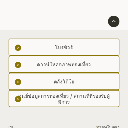
สดใสที่แผ่ขยายไปทั่วเชิงเขาฮายาชิเนะซึ่งเป็นป่าต้นสน
นั้นไม่เพียงแต่จะงดงามเมื่อมองจากเชิงเขาเท่านั้น แต่
ทิวทัศน์แบบพาโนรามาที่มองลงมาจากบริเวณสถานีที่ 5 ก็
งดงามตระการตาเช่นกัน ได้รับการกำหนดให้เป็นอุทยาน
แห่งชาติเมื่อ พ.ศ.2525 [วันเปิดภูเขา] : วันอาทิตย์ที่ 2
ของเดือนมิถุนายนของทุกปี *เนื่องจากฝนตกหนักในวันที่
26 พฤษภาคม 2559 ทำให้เส้นทางเดินป่า Kawaranobo
บางส่วนพังทลายลง ทำให้ไม่สามารถสัญจรได้ ดังนั้นจึง
โบรชัวร์
ต้องปิดเส้นทางไปก่อน *เพื่อปกป้องสิ่งแวดล้อมทาง
ธรรมชาติของภูเขาฮายาชิเน เราขอให้ผู้ปีนเขาใช้ห้องน้ำ
ดาวน์โหลดภาพท่องเที่ยว
เคลื่อนที่ทุกคน ดูรายละเอียดเพิ่มเติมได้ที่ [ ข้อมูลที่
เกี่ยวข้องกับภูเขาฮายาชิเน ]
คลังวิดีโอ
ศูนย์ข้อมูลการท่องเที่ยว / สถานที่ที่รองรับผู้
พิการ
PR
การลงโฆษณา