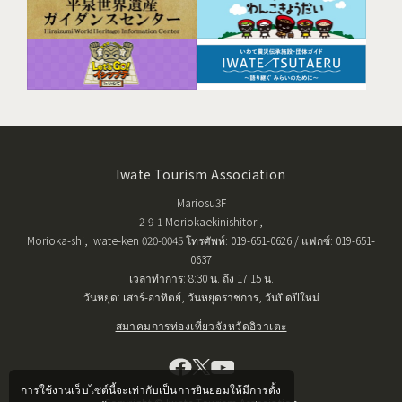
Iwate Tourism Association
Mariosu3F
2-9-1 Moriokaekinishitori,
Morioka-shi, Iwate-ken 020-0045 โทรศัพท์: 019-651-0626 / แฟกซ์: 019-651-
0637
เวลาทำการ: 8:30 น. ถึง 17:15 น.
วันหยุด: เสาร์-อาทิตย์, วันหยุดราชการ, วันปิดปีใหม่
สมาคมการท่องเที่ยวจังหวัดอิวาเตะ
การใช้งานเว็บไซต์นี้จะเท่ากับเป็นการยินยอมให้มีการตั้ง