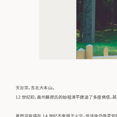
天台宗，东北大本山。
12 世纪初，奥州藤原氏的始祖清平建造了多座佛塔，
虽然这些塔在 14 世纪不幸毁于火灾，但该寺仍是平安