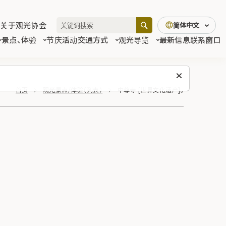
关于观光协会
简体中文
景点、体验
节庆活动
交通方式
观光导览
最新信息
联系窗口
首页
观光景点/体验（列表）
中尊寺 [世界文化遗产]。