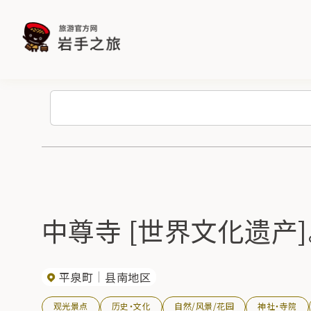
中尊寺 [世界文化遗产]
平泉町
县南地区
观光景点
历史・文化
自然/风景/花园
神社・寺院