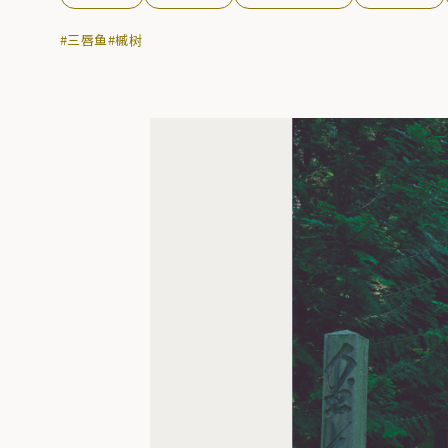
#三唇鱼
#槭树