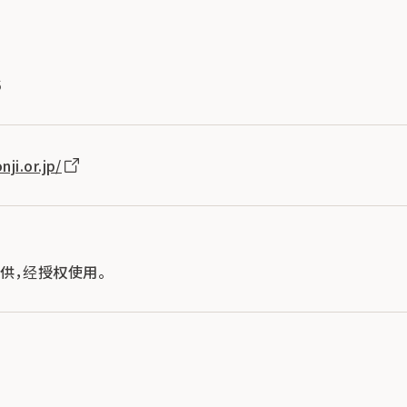
1
6
ji.or.jp/
i 提供，经授权使用。