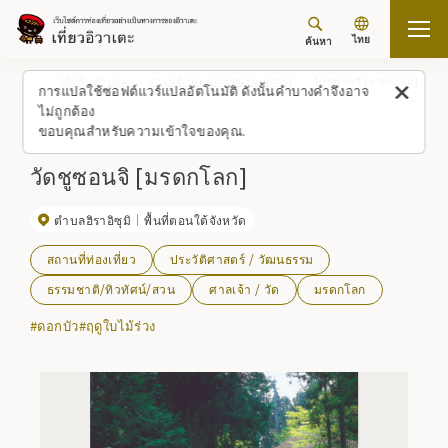
ไทย
ค้นหา
กลับขึ้นด้านบน
สถานที่/ประสบการณ์ (รายการ)
วัดชูซอนจิ [มรดกโลก]
การแปลใช้ซอฟต์แวร์แปลอัตโนมัติ ดังนั้นคำบางคำจึงอาจ
ไม่ถูกต้อง
ขอบคุณสำหรับความเข้าใจของคุณ.
วัดชูซอนจิ [มรดกโลก]
ตำบลฮิราอิซุมิ
พื้นที่ตอนใต้จังหวัด
สถานที่ท่องเที่ยว
ประวัติศาสตร์ / วัฒนธรรม
ธรรมชาติ/ทิวทัศน์/สวน
ศาลเจ้า / วัด
มรดกโลก
#ดอกบัว
#ฤดูใบไม้ร่วง