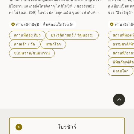
อิโอซาน และก่อตั้งโดยจิคากุ ไดชิในปีที่ 3 ของรัชสมัย
ทะเบียนเป็นแหล่
คาโช (ค.ศ. 850) ในช่วงปลายยุคเฮอัน ขุนนางลำดับที่
ของ "ฮิราอิซูม
สองและสามแห่งตระกูลโอชู ฟูจิวาระ โมโตฮิระและฮิเดฮิ
โบราณคดีที่เป็นต
ตำบลฮิราอิซุมิ
พื้นที่ตอนใต้จังหวัด
ตำบลฮิราอิซ
ระ ได้สร้างกลุ่มวัดที่งดงาม เช่น ห้องโถงหลักของวัดเอ็นริว
มรดกทางวัฒนธร
จิและวัดคาโชจิ ด้วยขนาดที่ประกอบด้วยวัดและเจดีย์กว่า
พุทธและสวนสุขา
สถานที่ท่องเที่ยว
ประวัติศาสตร์ / วัฒนธรรม
สถานที่ท่องเท
40 แห่ง และที่พักของพระสงฆ์ 500 รูป พื้นที่นี้จึงเป็นที่รู้จัก
ช่วงร้อยปีที่ผ่
ในฐานะสถานที่ศักดิ์สิทธิ์ที่สุดแห่งหนึ่งในญี่ปุ่น แม้ว่า
วัฒนธรรมของเมืองหลวงไว้ ทรัพย์
ศาลเจ้า / วัด
มรดกโลก
ธรรมชาติ/ทิ
อาคารของวัดจะถูกเผาไปอย่างน่าเสียดายในภายหลังจาก
วัดชูซอนจิ ” “ ว
ขนมหวาน/ขนมหวาน
สถานที่/อาค
ภัยพิบัติหลายครั้ง แต่ สวนดินแดนบริสุทธิ์ ซึ่งมีศูนย์กลาง
อิน” “ซากปรักหัก
พิพิธภัณฑ์ศิ
อยู่รอบ ๆ สระน้ำโออิซึมิไกเกะ และซากอาคารของวัดจาก
ได้รับการขึ้นท
สมัยเฮอันนั้นได้รับการอนุรักษ์ไว้เกือบสมบูรณ์แบบ และวัด
มรดกทางวัฒนธร
มรดกโลก
แห่งนี้ได้รับการแต่งตั้งจากรัฐบาลให้เป็นทั้งแหล่ง
ขึ้นทะเบียน
ประวัติศาสตร์พิเศษและสถานที่พิเศษที่มีทัศนียภาพงดงาม
โบรชัวร์