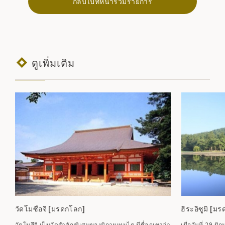
กลับไปที่หน้ารวมรายการ
ดูเพิ่มเติม
วัดโมซือจิ [มรดกโลก]
ฮิระอิซูมิ [ม
วัดโมสึจิ เป็นวัดสำคัญพิเศษของนิกายเทนได มีชื่อภูเขาว่า
เมื่อวันที่ 29 มิ