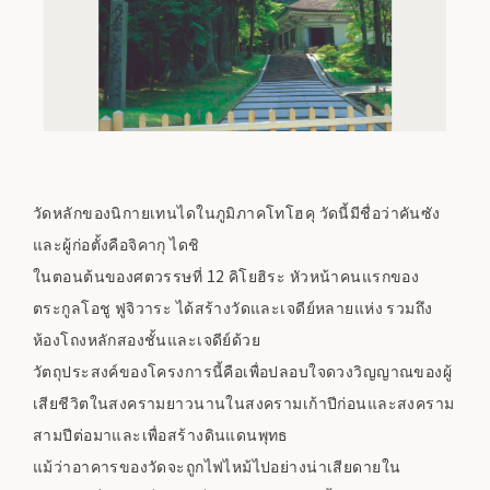
วัดหลักของนิกายเทนไดในภูมิภาคโทโฮคุ วัดนี้มีชื่อว่าคันซัง
และผู้ก่อตั้งคือจิคากุ ไดชิ
ในตอนต้นของศตวรรษที่ 12 คิโยฮิระ หัวหน้าคนแรกของ
ตระกูลโอชู ฟูจิวาระ ได้สร้างวัดและเจดีย์หลายแห่ง รวมถึง
ห้องโถงหลักสองชั้นและเจดีย์ด้วย
วัตถุประสงค์ของโครงการนี้คือเพื่อปลอบใจดวงวิญญาณของผู้
เสียชีวิตในสงครามยาวนานในสงครามเก้าปีก่อนและสงคราม
สามปีต่อมาและเพื่อสร้างดินแดนพุทธ
แม้ว่าอาคารของวัดจะถูกไฟไหม้ไปอย่างน่าเสียดายใน