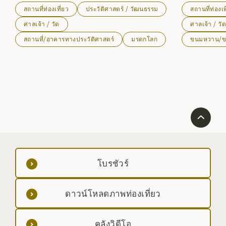
ขุดค้นเมื่อ พ.ศ. 2498 พบว่าเป็นวัดที่มีความงดงามมาก
จิและวัดคาโชจิ
สถานที่ท่องเที่ยว
ประวัติศาสตร์ / วัฒนธรรม
สถานที่ท่องเท
โดยแกนของวัดทอดยาวจากทิศตะวันออกไปทิศตะวันตก
40 แห่ง และที่พัก
ผ่านประตูทิศตะวันออก สะพาน เกาะกลาง และโถงสะพาน
ในฐานะสถานที่ศักดิ์
ศาลเจ้า / วัด
ศาลเจ้า / วั
เกินกว่าที่ใครๆ ก็สามารถมองเห็นได้ ภูเขา Kinkeizan เป็น
อาคารของวัดจะ
สถานที่/อาคารทางประวัติศาสตร์
มรดกโลก
ขนมหวาน/
ที่รู้กันว่า
ภัยพิบัติหลายครั
อยู่รอบ ๆ สระน
สมัยเฮอันนั้นได
แห่งนี้ได้รับการ
ประวัติศาสตร์พ
โบรชัวร์
ดาวน์โหลดภาพท่องเที่ยว
คลังวิดีโอ