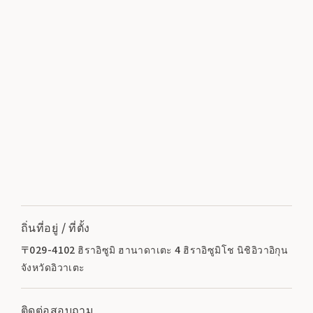
ถิ่นที่อยู่ / ที่ตั้ง
〒029-4102 ฮิราอิซูมิ ฮานาดาเตะ 4 ฮิราอิซูมิโช นิชิอิวาอิกุน
จังหวัดอิวาเตะ
ติดต่อสอบถาม