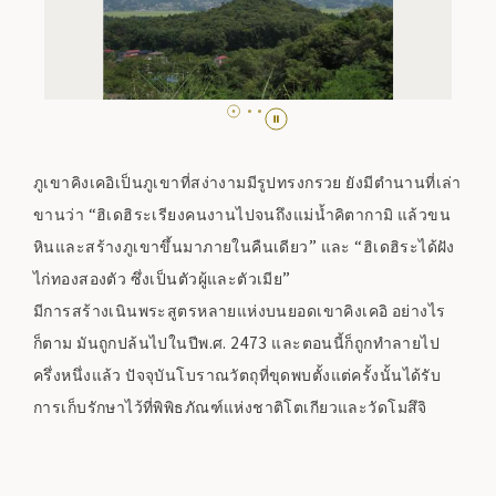
ภูเขาคิงเคอิเป็นภูเขาที่สง่างามมีรูปทรงกรวย ยังมีตำนานที่เล่า
ขานว่า “ฮิเดฮิระเรียงคนงานไปจนถึงแม่น้ำคิตากามิ แล้วขน
หินและสร้างภูเขาขึ้นมาภายในคืนเดียว” และ “ฮิเดฮิระได้ฝัง
ไก่ทองสองตัว ซึ่งเป็นตัวผู้และตัวเมีย”
มีการสร้างเนินพระสูตรหลายแห่งบนยอดเขาคิงเคอิ อย่างไร
ก็ตาม มันถูกปล้นไปในปีพ.ศ. 2473 และตอนนี้ก็ถูกทำลายไป
ครึ่งหนึ่งแล้ว ปัจจุบันโบราณวัตถุที่ขุดพบตั้งแต่ครั้งนั้นได้รับ
การเก็บรักษาไว้ที่พิพิธภัณฑ์แห่งชาติโตเกียวและวัดโมสึจิ