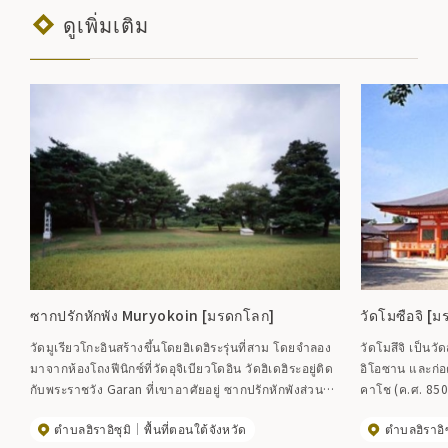
ดูเพิ่มเติม
ซากปรักหักพัง Muryokoin [มรดกโลก]
วัดโมซือจิ [
วัดมูเรียวโกะอินสร้างขึ้นโดยฮิเดฮิระรุ่นที่สาม โดยจำลอง
วัดโมสึจิ เป็นว
มาจากห้องโถงฟีนิกซ์ที่วัดอุจิเบียวโดอิน วัดฮิเดฮิระอยู่ติด
อิโอซาน และก่อต
กับพระราชวัง Garan ที่เขาอาศัยอยู่ ซากปรักหักพังส่วน
คาโช (ค.ศ. 850) ในช่วงปลายยุคเฮอัน ขุนนางลำด
ใหญ่ได้กลายเป็นนาข้าว แต่ซากปรักหักพังของสระน้ำ นา
สองและสามแห่งต
ตำบลฮิราอิซุมิ
พื้นที่ตอนใต้จังหวัด
ตำบลฮิราอิซ
กาจิมะ และฐานรากของวัดยังคงอยู่ จากผลการสำรวจการ
ระ ได้สร้างกลุ่ม