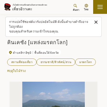
ไทย
ค้นหา
กลับขึ้นด้านบน
สถานที่/ประสบการณ์ (รายการ)
คินเคซัง [แหล่งมรดกโลก]
การแปลใช้ซอฟต์แวร์แปลอัตโนมัติ ดังนั้นคำบางคำจึงอาจ
ไม่ถูกต้อง
ขอบคุณสำหรับความเข้าใจของคุณ.
คินเคซัง [แหล่งมรดกโลก]
ตำบลฮิราอิซุมิ
พื้นที่ตอนใต้จังหวัด
สถานที่ท่องเที่ยว
ธรรมชาติ/ทิวทัศน์/สวน
มรดกโลก
#ฤดูใบไม้ร่วง