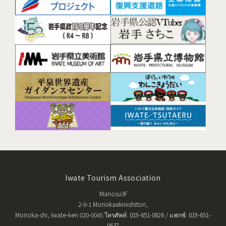
Iwate Tourism Association
Mariosu3F
2-9-1 Moriokaekinishitori,
Morioka-shi, Iwate-ken 020-0045 โทรศัพท์: 019-651-0626 / แฟกซ์: 019-651-
0637