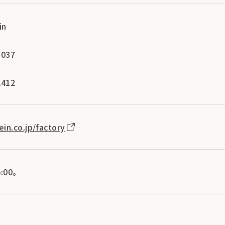
in
037
412
in.co.jp/factory
:00。