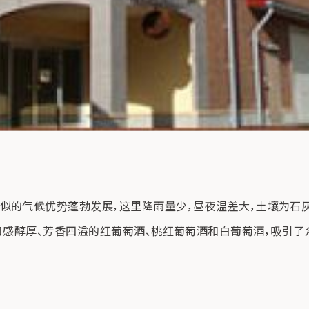
气候优势蓬勃发展，这里降雨量少，昼夜温差大，土壤为石灰岩。Ed
 葡萄酿制口感醇厚、芳香四溢的红葡萄酒、桃红葡萄酒和白葡萄酒，吸