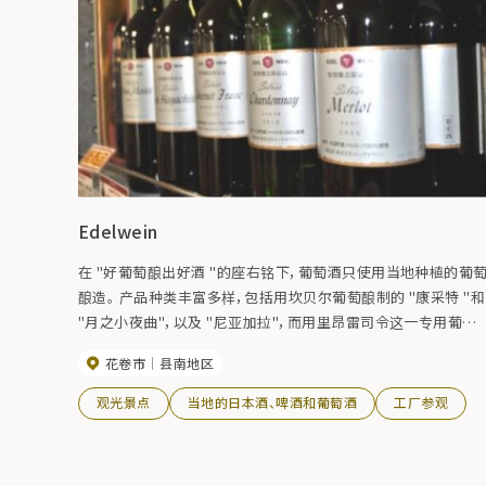
Edelwein
在 "好葡萄酿出好酒 "的座右铭下，葡萄酒只使用当地种植的葡
酿造。 产品种类丰富多样，包括用坎贝尔葡萄酿制的 "康采特 "和
"月之小夜曲"，以及 "尼亚加拉"，而用里昂雷司令这一专用葡萄
品种酿制的 "五月长根葡萄园 "则在国内和国际比赛中获得了高
花卷市
县南地区
度评价。
观光景点
当地的日本酒、啤酒和葡萄酒
工厂参观