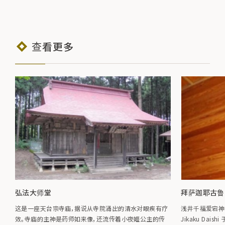
查看更多
弘法大师堂
拜萨迦耶古鲁
这是一座天台宗寺庙，据说从寺院涌出的清水对眼疾有疗
浅井千福爱宕神
效。寺庙的主神是药师如来像，还流传着小夜姬公主的传
Jikaku Daish