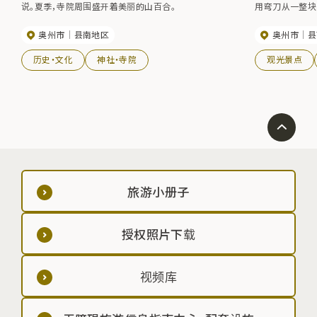
说。夏季，寺院周围盛开着美丽的山百合。
用弯刀从一整块
常罕见。 平时不
奥州市
县南地区
奥州市
县
历史・文化
神社・寺院
观光景点
旅游小册子
授权照片下载
视频库