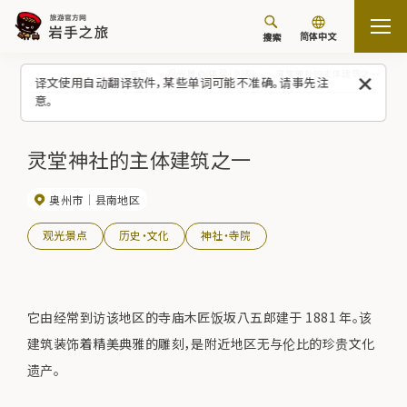
简体中文
搜索
首页
观光景点/体验（列表）
灵堂神社的主体建筑之一
译文使用自动翻译软件，某些单词可能不准确。请事先注
意。
灵堂神社的主体建筑之一
奥州市
县南地区
观光景点
历史・文化
神社・寺院
它由经常到访该地区的寺庙木匠饭坂八五郎建于 1881 年。该
建筑装饰着精美典雅的雕刻，是附近地区无与伦比的珍贵文化
遗产。