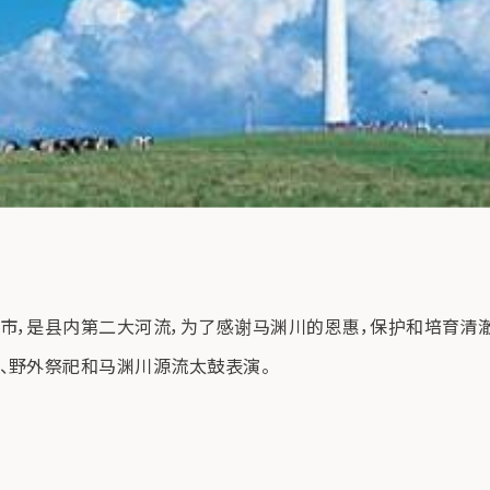
市，是县内第二大河流，为了感谢马渊川的恩惠，保护和培育清
、野外祭祀和马渊川源流太鼓表演。