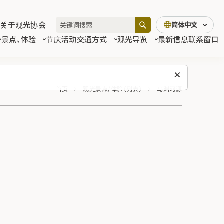
关于观光协会
简体中文
景点、体验
节庆活动
交通方式
观光导览
最新信息
联系窗口
首页
观光景点/体验（列表）
马渊河源