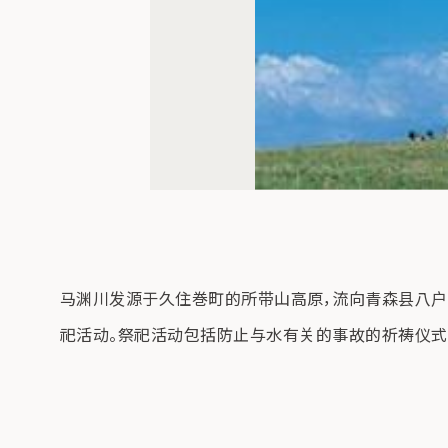
马渊川发源于久住巻町的所带山高原，流向青森县八户
祀活动。祭祀活动包括防止与水有关的事故的祈祷仪式