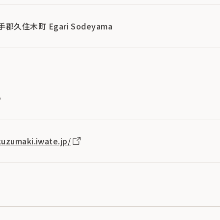
手郡久住木町 Egari Sodeyama
1
5
uzumaki.iwate.jp/