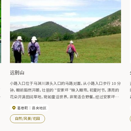
远别山
小路入口位于马渊川源头入口的马路对面，从小路入口步行 10 分
了
钟，眼前豁然开朗，壮丽的 "安家坪 "映入眼帘。初夏时节，漂亮的
花朵开满田间草地，宛如童话世界，非常适合野餐。经过安家坪
后，山路进入一片壮观的原始森林，在这里您可以享受缓慢上坡的
葛卷町
县央地区
乐趣，然后到达小比拉基。从奥比拉基到山顶需要攀爬 30 分钟，
非常陡峭。海拔 1,235 米。
自然/风景/花园