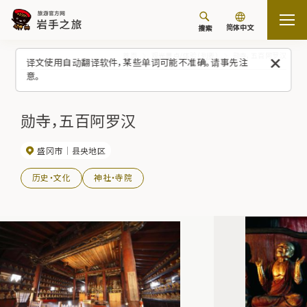
简体中文
搜索
首页
观光景点/体验（列表）
勋寺，五百阿罗汉
译文使用自动翻译软件，某些单词可能不准确。请事先注
意。
勋寺，五百阿罗汉
盛冈市
县央地区
历史・文化
神社・寺院