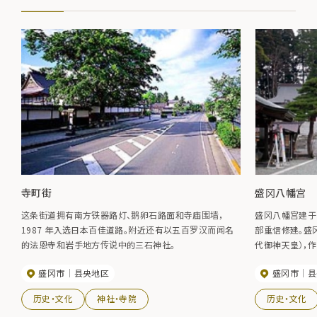
寺町街
盛冈八幡宫
这条街道拥有南方铁器路灯、鹅卵石路面和寺庙围墙，
盛冈八幡宫建于 1
1987 年入选日本百佳道路。附近还有以五百罗汉而闻名
部重信修建。盛
的法恩寺和岩手地方传说中的三石神社。
代御神天皇），作
根源之神，一直
盛冈市
县央地区
盛冈市
县
了 1884 年
的神社于 199
历史・文化
神社・寺院
历史・文化
子是 "盛冈的