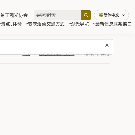
关于观光协会
简体中文
景点、体验
节庆活动
交通方式
观光导览
最新信息
联系窗口
首页
观光景点/体验（列表）
内陆的高山峡谷