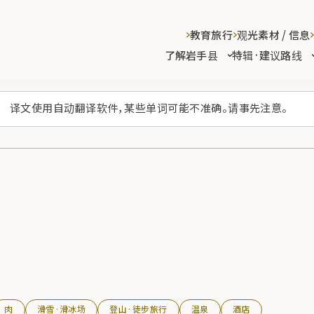
教育旅行
观光素材 / 信息
了解岩手县
特辑·建议路线
译文使用自动翻译软件，某些单词可能不准确。请事先注意。
肉
滑雪·滑冰场
登山·徒步旅行
温泉
酒店