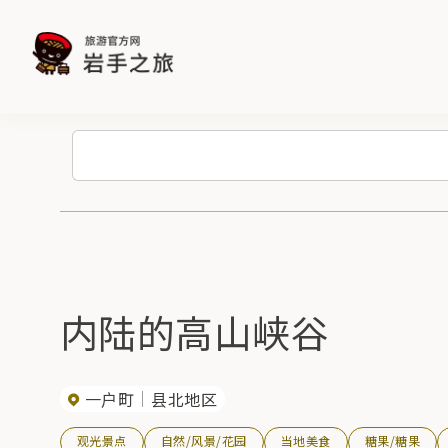
内陆的高山峡谷
一户町
县北地区
观光景点
自然/风景/花园
当地美食
糖果/糖果