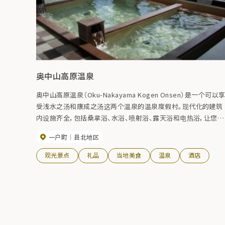
奥中山高原温泉
奥中山高原温泉（Oku-Nakayama Kogen Onsen）是一个可以
受浅水之汤和康成之汤这两个温泉的温泉度假村。现代化的建筑
内设施齐全，包括桑拿浴、水浴、喷射浴、露天浴和电热浴，让您尽
享温泉之乐。一边泡温泉，一边欣赏北上山脉的美景，一天的疲劳
一户町
县北地区
顿时烟消云散。弱碱性的泉水对神经痛和关节痛有疗效，还能使
肤光滑。
观光景点
礼品
当地美食
温泉
酒店