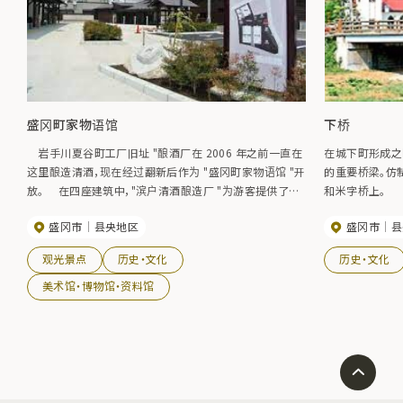
盛冈町家物语馆
下桥
岩手川夏谷町工厂旧址 "酿酒厂在 2006 年之前一直在
在城下町形成之
这里酿造清酒，现在经过翻新后作为 "盛冈町家物语馆 "开
的重要桥梁。仿
放。 在四座建筑中，"滨户清酒酿造厂 "为游客提供了参
和米字桥上。
观酿造厂历史和昭和时期纪录片的机会。在 "Gedoya"（仓
盛冈市
县央地区
盛冈市
县
库之间的屋檐下空间），游客可以参观珍贵的旧岩手川资
料展，而 "本馆 "则是一个综合信息中心和社区空间，可提
观光景点
历史・文化
历史・文化
供观光信息、举办艺术展、各种讲座和其他活动。 大正仓
是一座建于大正时代的酒窖，一楼的 "岐之商店街 "出售盛
美术馆・博物馆・资料馆
冈特产和手工艺品，还有冰淇淋和咖啡店，二楼的 "岐之商
店街 "是一个画廊，定期举办以盛冈市收藏的艺术品为主
的展览。