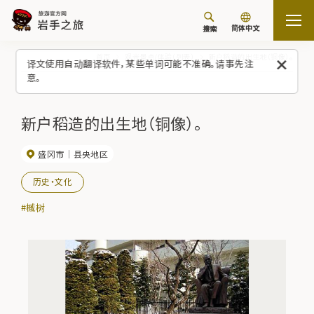
简体中文
搜索
首页
观光景点/体验（列表）
新户稻造的出生地（铜像）。
译文使用自动翻译软件，某些单词可能不准确。请事先注
意。
新户稻造的出生地（铜像）。
盛冈市
县央地区
历史・文化
#槭树