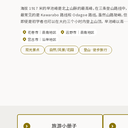
海拔 1917 米的早池峰是北上山脉的最高峰。在三条登山路线中，
最常见的是 Kawarabo 路线和 Odagoe 路线。虽然山路陡峭，但
即使是初学者也可以在大约三个小时内登上山顶。 早池峰以高山
植物而闻名，其林带的秋色也非常美丽。早池峰山脚下由蛇形岩
花卷市
县南地区
远野市
县南地区
构成，秋色鲜艳，从五合目眺望，景色非常壮观。从第五站眺望的
宫古市
沿岸地区
全景非常壮观。 由于 2008 年 5 月 26 日的大雨导致川原步道部
分塌方，无法通行，因此该步道暂时关闭。 为了保护早池部山的
观光景点
自然/风景/花园
登山·徒步旅行
然环境，请登山者使用便携式厕所。 如需了解更多信息，请参
阅：早蜂山相关信息。
旅游小册子