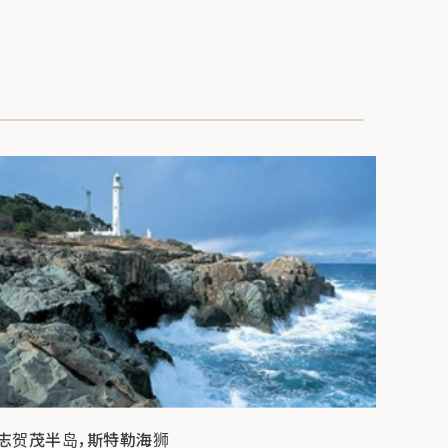
志贺茂半岛，斯特勒海狮