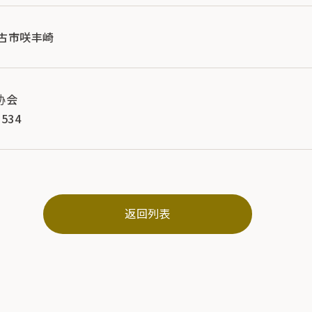
县宫古市咲丰崎
协会
534
返回列表