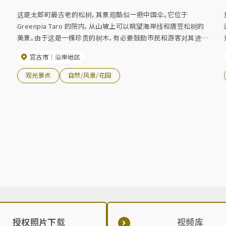
这是太郎町最古老的松树，其景观酷似一把中国伞。它位于
Greenpia Taro 的院内，从山坡上可以眺望海岸线和唐笠松树的
美景。由于这是一棵珍贵的树木，有必要鼓励市民和游客对其进行
石
长期保护和保存。由于位于 Green Pia Taro 的场地内，因此需要
宫古市
沿岸地区
获得许可。
观光景点
自然/风景/花园
自
授权照片下载
视频库