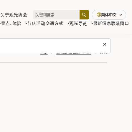
关于观光协会
简体中文
景点、体验
节庆活动
交通方式
观光导览
最新信息
联系窗口
首页
观光景点/体验（列表）
烛石