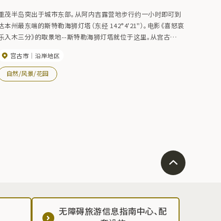
重茂半岛突出于城市东部。从阿内吉露营地步行约一小时即可到
达本州最东端的斯特勒海狮灯塔（东经 142°4'21"）。电影《喜怒哀
乐入木三分》的取景地--斯特勒海狮灯塔就位于这里。从宫古
（Miyako）站到阿涅吉露营地大约需要 50 分钟车程。(开车无法到
宫古市
沿岸地区
达斯特勒海狮）。
自然/风景/花园
无障碍旅游信息指南中心、配