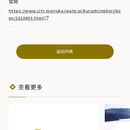
官网
https://www.city.morioka.iwate.jp/kurashi/midori/ko
en/1010493.html
返回列表
查看更多