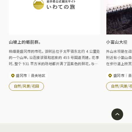
山坡上的蛎鹬群。
小富山大坝
柿畑是盛冈市的市花。 该树丛位于太平镇东北约 4 公里处
外山水坝是在战
的一个山岸，沿连接该镇和岩泉的 455 号国道而建。 花季
附近有小富山森
时，整个 931 平方米的场地都开满了蓝紫色的鲜花，与黄
在步行道上欣赏到
绿色的叶片相映成趣。 场内设有凉亭和停车位，是市民休
盛冈市
县央地区
盛冈市
县
闲的好去处。 它是县里指定的自然纪念物，保护工作十分
活跃。 花期/六月上旬至中旬。
自然/风景/花园
自然/风景/