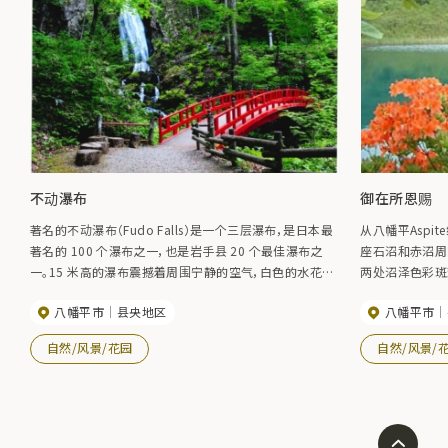
不动瀑布
御在所恩赐
著名的不动瀑布（Fudo Falls）是一个三层瀑布，是日本最
从八幡平Aspi
著名的 100 个瀑布之一，也是岩手县 20 个最佳瀑布之
座石沼和赤沼周
一。15 米高的瀑布震撼着周围宁静的空气，白色的水花垂
两处沼泽色彩斑
直落下，景象十分壮观。据说不动瀑布曾是苦行僧的道场，
色，又被称为五
八幡平市
县央地区
八幡平市
如今这个宁静的地方仍保留着这种氛围，瀑布中央供奉着
90 分钟即可
石雕的不动明王像。
合等高山植物。
自然/风景/花园
自然/风景/