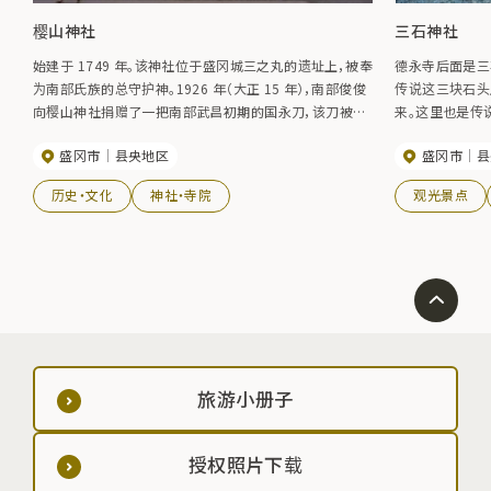
樱山神社
三石神社
始建于 1749 年。该神社位于盛冈城三之丸的遗址上，被奉
德永寺后面是三
为南部氏族的总守护神。1926 年（大正 15 年），南部俊俊
传说这三块石头
向樱山神社捐赠了一把南部武昌初期的国永刀，该刀被指
来。这里也是传
定为国家重要文化财产。每年 5 月 25 日至 27 日举行的
盛冈市
县央地区
盛冈市
县
祭祀活动包括武士游行和传统技艺献纳。
历史・文化
神社・寺院
观光景点
旅游小册子
授权照片下载