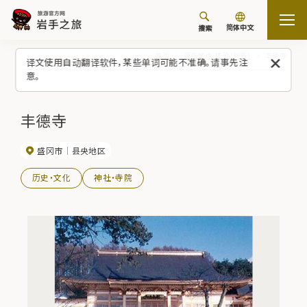
简体中文
搜索
首页
观光景点/体验（列表）
丰德寺
译文使用自动翻译软件，某些单词可能不准确。请事先注
意。
丰德寺
盛冈市
县央地区
历史・文化
神社・寺院