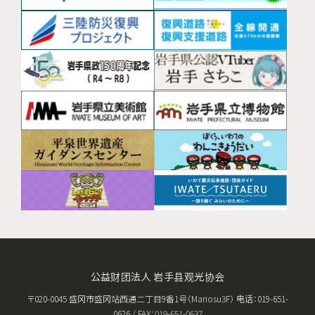
公益财团法人 岩手县观光协会
〒020-0045 盛冈市盛冈站西通二丁目9番1号（Mariosu3F） 电话：019-651-
0626 / FAX：019-651-0637