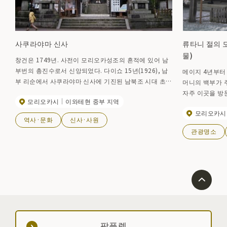
사쿠라야마 신사
류타니 절의 
물)
창건은 1749년. 사전이 모리오카성조의 흔적에 있어 남
부번의 총진수로서 신앙되었다. 다이쇼 15년(1926), 남
메이지 4년부터
부 리순에서 사쿠라야마 신사에 기진된 남북조 시대 초기
머니의 백부가 
의 국장작의 칼이 소장되어 있어, 이것은 국가의 중요문
자주 이곳을 방
모리오카시
이와테현 중부 지역
화재로 지정되어 있다. 예 대제는 5월 25~27일에 개최되
에는 나라의 천
어 무자 행렬이나 전통 예능의 봉납 등이 열린다.
모리오카시
되면 시민의 눈을
역사·문화
신사·사원
관광명소
팜플렛