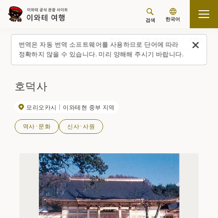
한국어
검색
탑 페이지
스폿・체험(일람)
호덕사
번역은 자동 번역 소프트웨어를 사용하므로 단어에 따라
정확하지 않을 수 있습니다. 미리 양해해 주시기 바랍니다.
호덕사
모리오카시
이와테현 중부 지역
역사·문화
신사·사원