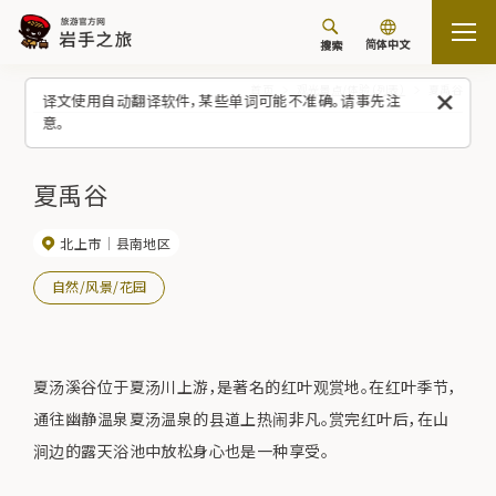
简体中文
搜索
首页
观光景点/体验（列表）
夏禹谷
译文使用自动翻译软件，某些单词可能不准确。请事先注
意。
夏禹谷
北上市
县南地区
自然/风景/花园
夏汤溪谷位于夏汤川上游，是著名的红叶观赏地。在红叶季节，
通往幽静温泉夏汤温泉的县道上热闹非凡。赏完红叶后，在山
涧边的露天浴池中放松身心也是一种享受。