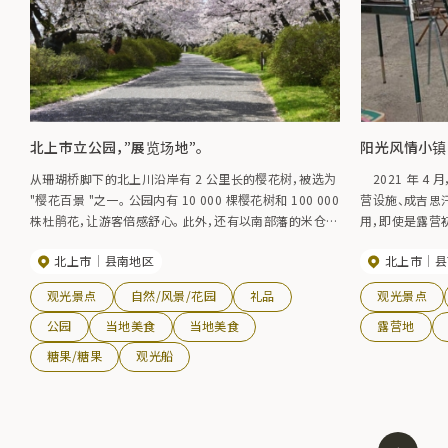
北上市立公园，”展览场地”。
阳光风情小镇
从珊瑚桥脚下的北上川沿岸有 2 公里长的樱花树，被选为
2021 年 4
"樱花百景 "之一。 公园内有 10 000 棵樱花树和 100 000
营设施、成吉思
株杜鹃花，让游客倍感舒心。 此外，还有以南部藩的米仓为
用，即使是露
原型建造的驿馆、北上夜歌纪念碑、在北上川入海口修复
集装箱式 "Wa
北上市
县南地区
北上市
县
的名为 "平田船 "的南部藩大型帆船、由古宅、商宅和武士
度假和会议等。
宅邸等 29 座历史建筑组成的道之国民俗村、佐藤八郎纪
观光景点
自然/风景/花园
礼品
观光景点
念馆、利根山光神纪念美术馆和长廊、此外，这里还有一条
长廊和一条自行车道，一年四季都可以尽情游玩。
公园
当地美食
当地美食
露营地
糖果/糖果
观光船