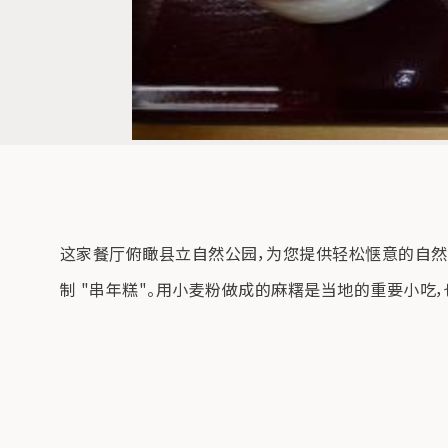
这家餐厅俯瞰县立自然公园，为您提供轻松惬意的自然用餐体
制 "串年糕"。用小麦粉做成的麻糬是当地的重要小吃