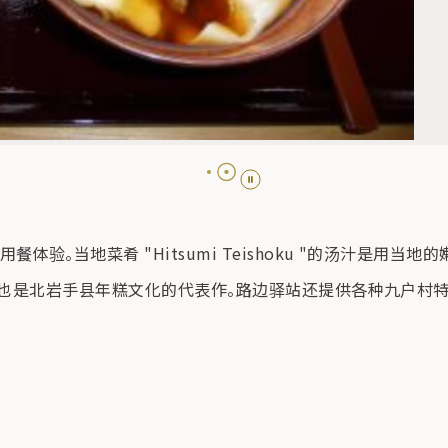
验。当地菜肴 "Hitsumi Teishoku "的汤汁是用
，也是北岩手县年糕文化的代表作。路边驿站还提供各种九户村特